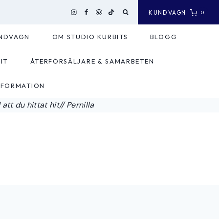
KUNDVAGN
0
NDVAGN
OM STUDIO KURBITS
BLOGG
IT
ÅTERFÖRSÄLJARE & SAMARBETEN
NFORMATION
tt du hittat hit// Pernilla