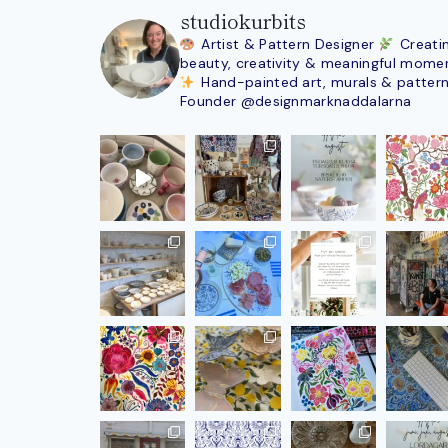
studiokurbits
Artist & Pattern Designer
Creati
beauty, creativity & meaningful mome
Hand-painted art, murals & patter
Founder @designmarknaddalarna