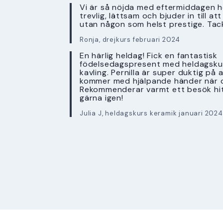
Vi är så nöjda med eftermiddagen ho
trevlig, lättsam och bjuder in till a
utan någon som helst prestige. Tac
Ronja, drejkurs februari 2024
En härlig heldag! Fick en fantastisk
födelsedagspresent med heldagskur
kavling. Pernilla är super duktig på 
kommer med hjälpande händer när 
Rekommenderar varmt ett besök hi
gärna igen!
Julia J, heldagskurs keramik januari 2024