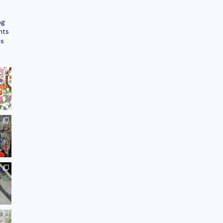
ng
nts
ns