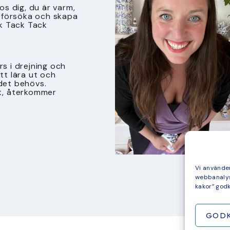
s dig, du är varm,
tt försöka och skapa
k Tack Tack
s i drejning och
att lära ut och
det behövs.
t, återkommer
Vi använder
webbanalys
kakor” god
GOD