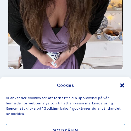
I min studio
Cookies
Keramik
Kurbits
Kurser
Vi använder cookies för att förbättra din upplevelse på vår
Måleri
hemsida, för webbanalys och till att anpassa marknadsföring.
mina favorit recept
Genom att klicka på ”Godkänn kakor” godkänner du användandet
Mönster
av cookies.
ny kollektion
GODKÄNN