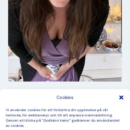
I min studio
Cookies
Keramik
Kurbits
Kurser
Vi använder cookies för att förbättra din upplevelse på vår
Måleri
hemsida, för webbanalys och till att anpassa marknadsföring.
mina favorit recept
Genom att klicka på ”Godkänn kakor” godkänner du användandet
Mönster
av cookies.
ny kollektion