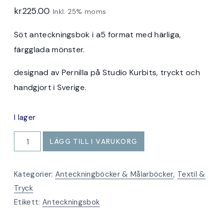
kr
225.00
Inkl. 25% moms
Söt anteckningsbok i a5 format med härliga,
färgglada mönster.
designad av Pernilla på Studio Kurbits, tryckt och
handgjort i Sverige.
I lager
Anteckningsbok
LÄGG TILL I VARUKORG
Bispberg
mängd
Kategorier:
Anteckningböcker & Målarböcker
,
Textil &
Tryck
Etikett:
Anteckningsbok