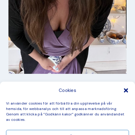
I min studio
Cookies
Keramik
Kurbits
Kurser
Vi använder cookies för att förbättra din upplevelse på vår
Måleri
hemsida, för webbanalys och till att anpassa marknadsföring.
mina favorit recept
Genom att klicka på ”Godkänn kakor” godkänner du användandet
Mönster
av cookies.
ny kollektion