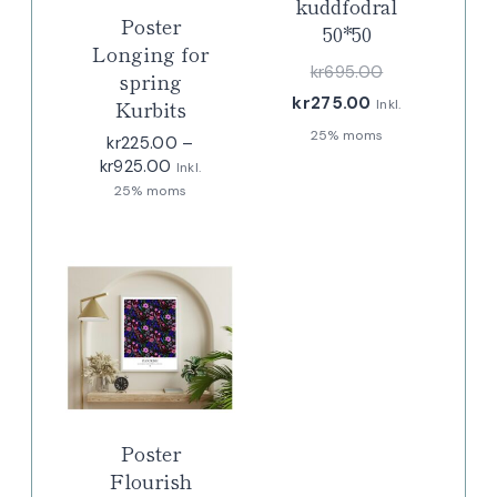
kuddfodral
Poster
50*50
Longing for
Det
kr
695.00
spring
Det
ursprungliga
kr
275.00
Kurbits
Inkl.
nuvarande
priset
25% moms
kr
225.00
–
priset
var:
Prisintervall:
kr
925.00
Inkl.
kr225.00
25% moms
är:
kr695.00.
till
kr275.00.
kr925.00
Poster
Flourish