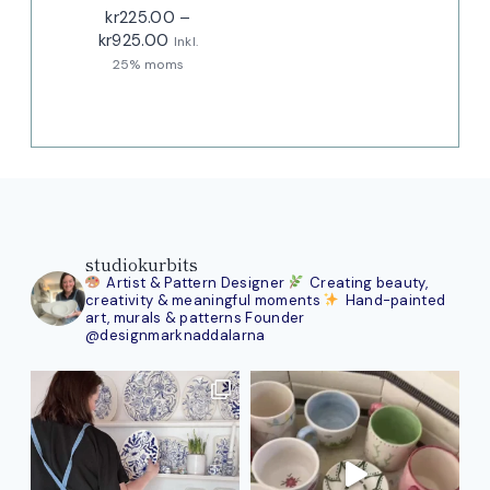
kr
225.00
–
Prisintervall:
kr
925.00
Inkl.
kr225.00
25% moms
till
kr925.00
studiokurbits
Artist & Pattern Designer
Creating beauty,
creativity & meaningful moments
Hand-painted
art, murals & patterns
Founder
@designmarknaddalarna