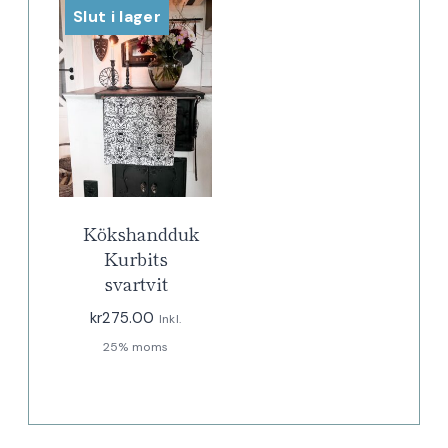
Slut i lager
Kökshandduk
Kurbits
svartvit
kr
275.00
Inkl.
25% moms