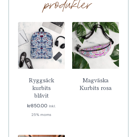
produkter
Ryggsäck
Magväska
kurbits
Kurbits rosa
blåvit
kr
850.00
Inkl.
25% moms