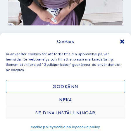
I min studio
Cookies
Keramik
Kurbits
Kurser
Vi använder cookies för att förbättra din upplevelse på vår
Måleri
hemsida, för webbanalys och till att anpassa marknadsföring.
mina favorit recept
Genom att klicka på ”Godkänn kakor” godkänner du användandet
Mönster
av cookies.
ny kollektion
GODKÄNN
NEKA
SE DINA INSTÄLLNINGAR
ÅTERFÖRSÄLJARE & SAMARBETEN
BLOGG
CHECKOUT
COOKIE POLICY
GRATIS MÅLARBILD
© 2026 STUDIO KURBITS · THEME BY
17TH AVENUE
cookie policy
cookie policy
cookie policy