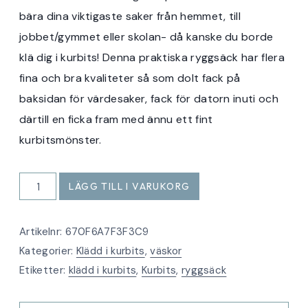
bära dina viktigaste saker från hemmet, till
jobbet/gymmet eller skolan- då kanske du borde
klä dig i kurbits! Denna praktiska ryggsäck har flera
fina och bra kvaliteter så som dolt fack på
baksidan för värdesaker, fack för datorn inuti och
därtill en ficka fram med ännu ett fint
kurbitsmönster.
Ryggsäck
LÄGG TILL I VARUKORG
svartvit
kurbits
Artikelnr:
670F6A7F3F3C9
mängd
Kategorier:
Klädd i kurbits
,
väskor
Etiketter:
klädd i kurbits
,
Kurbits
,
ryggsäck