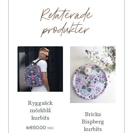
Relaterade
produkter
Ryggsäck
mörkblå
Bricka
kurbits
Bispberg
kr
850.00
kurbits
Inkl.