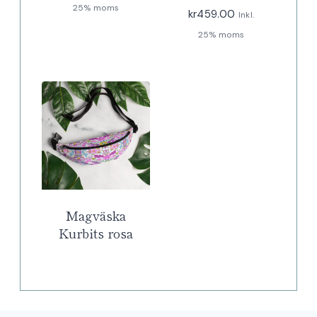
25% moms
kr
459.00
Inkl.
25% moms
Magväska
Kurbits rosa