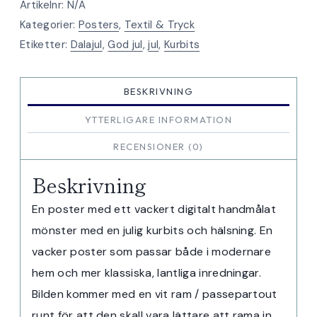
Artikelnr:
N/A
mängd
Kategorier:
Posters
,
Textil & Tryck
Etiketter:
Dalajul
,
God jul
,
jul
,
Kurbits
BESKRIVNING
YTTERLIGARE INFORMATION
RECENSIONER (0)
Beskrivning
En poster med ett vackert digitalt handmålat
mönster med en julig kurbits och hälsning. En
vacker poster som passar både i modernare
hem och mer klassiska, lantliga inredningar.
Bilden kommer med en vit ram / passepartout
runt för att den skall vara lättare att rama in