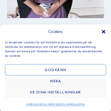
I min studio
Cookies
Keramik
Kurbits
Kurser
Vi använder cookies för att förbättra din upplevelse på vår
Måleri
hemsida, för webbanalys och till att anpassa marknadsföring.
mina favorit recept
Genom att klicka på ”Godkänn kakor” godkänner du användandet
Mönster
av cookies.
ny kollektion
GODKÄNN
NEKA
SE DINA INSTÄLLNINGAR
ÅTERFÖRSÄLJARE & SAMARBETEN
BLOGG
CHECKOUT
COOKIE POLICY
GRATIS MÅLARBILD
© 2026 STUDIO KURBITS · THEME BY
17TH AVENUE
cookie policy
cookie policy
cookie policy