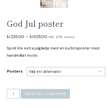
God Jul poster
Prisintervall:
kr
225.00
–
kr
925.00
Inkl. 25% moms
kr225.00
Sprid lite extra julglädje med en kurbitsposter med
till
handmålat motiv.
kr925.00
Posters
God
LÄGG TILL I VARUKORG
Jul
poster