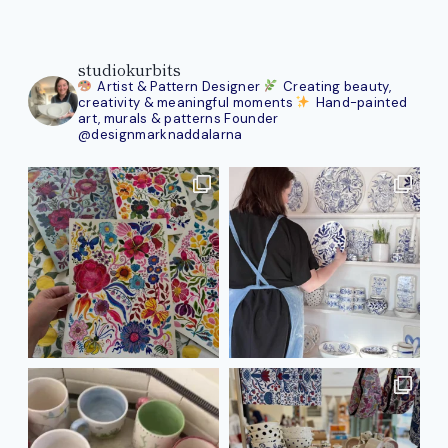
studiokurbits
Artist & Pattern Designer
Creating beauty,
creativity & meaningful moments
Hand-painted
art, murals & patterns
Founder
@designmarknaddalarna