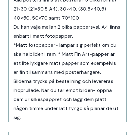
21×30 (21×30,5 A4), 30×40, (30,5×40,5)
40×50, 50×70 samt 70*100
Du kan välja mellan 2 olika pappersval. A4 finns
enbart i matt fotopapper.
*Matt fotopapper- lämpar sig perfekt om du
ska ha bilden i ram. * Matt Fin Art-papper är
ett lite lyxigare matt papper som exempelvis
är fin tillsammans med posterhängare.
Bilderna trycks på beställning och levereras
ihoprullade. När du tar emot bilden- öppna
dem ur silkespappret och lägg dem platt
någon timme under lätt tyngd så planar de ut
sig.