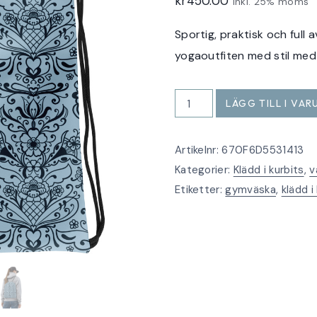
kr
450.00
Inkl. 25% moms
Sportig, praktisk och full 
yogaoutfiten med stil med
Gympaväska
LÄGG TILL I VA
draw
string
Artikelnr:
670F6D5531413
kurbits
Kategorier:
Klädd i kurbits
,
v
blått
Etiketter:
gymväska
,
klädd i
i
blått
mängd