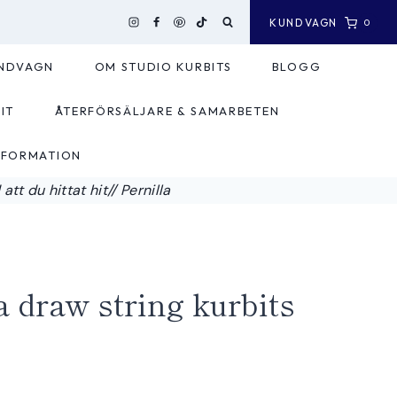
KUNDVAGN
0
NDVAGN
OM STUDIO KURBITS
BLOGG
IT
ÅTERFÖRSÄLJARE & SAMARBETEN
NFORMATION
tt du hittat hit// Pernilla
draw string kurbits