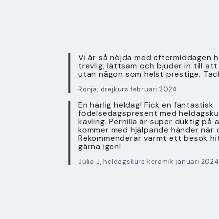
Vi är så nöjda med eftermiddagen ho
trevlig, lättsam och bjuder in till a
utan någon som helst prestige. Tac
Ronja, drejkurs februari 2024
En härlig heldag! Fick en fantastisk
födelsedagspresent med heldagskur
kavling. Pernilla är super duktig på 
kommer med hjälpande händer när 
Rekommenderar varmt ett besök hi
gärna igen!
Julia J, heldagskurs keramik januari 2024