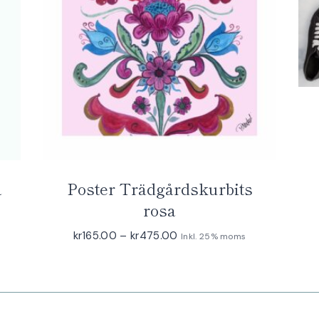
a
Poster Trädgårdskurbits
rosa
Prisintervall:
kr
165.00
–
kr
475.00
Inkl. 25% moms
kr165.00
till
kr475.00