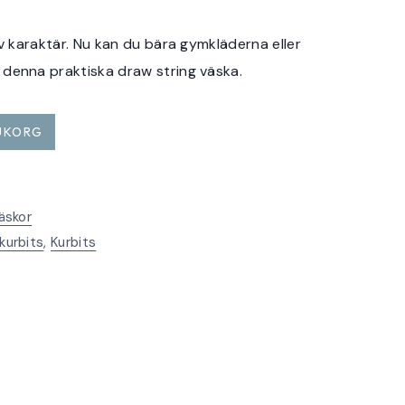
av karaktär. Nu kan du bära gymkläderna eller
 denna praktiska draw string väska.
RUKORG
äskor
 kurbits
,
Kurbits