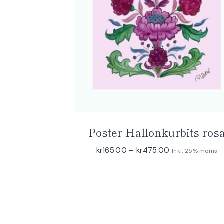
Poster Hallonkurbits ros
Prisintervall:
kr
165.00
–
kr
475.00
Inkl. 25% moms
kr165.00
till
kr475.00