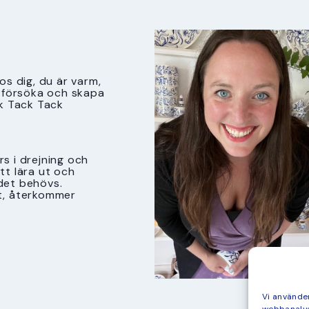
s dig, du är varm,
tt försöka och skapa
k Tack Tack
s i drejning och
att lära ut och
det behövs.
t, återkommer
Vi använder