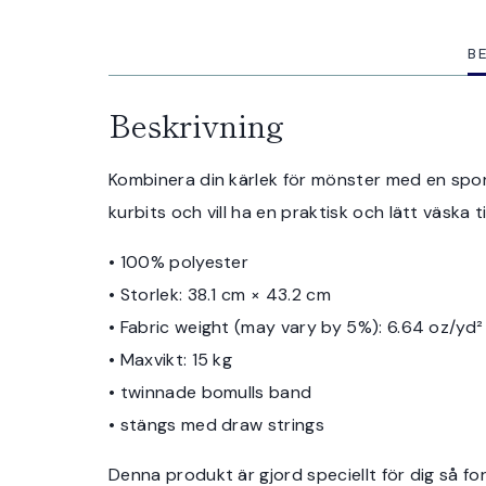
B
Beskrivning
Kombinera din kärlek för mönster med en spo
kurbits och vill ha en praktisk och lätt väska
• 100% polyester
• Storlek: 38.1 cm × 43.2 cm
• Fabric weight (may vary by 5%): 6.64 oz/yd²
• Maxvikt: 15 kg
• twinnade bomulls band
• stängs med draw strings
Denna produkt är gjord speciellt för dig så fort