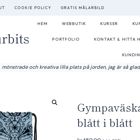
UT
COOKIE POLICY
GRATIS MÅLARBILD
HEM
WEBBUTIK
KURSER
KU
rbits
PORTFOLIO
KONTAKT & HITTA H
KUNDI
 mönstrade och kreativa lilla plats på jorden, jag är så glad a
Gympaväska 
blått i blått