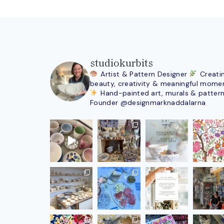
studiokurbits
Artist & Pattern Designer
Creati
beauty, creativity & meaningful mome
Hand-painted art, murals & patter
Founder @designmarknaddalarna