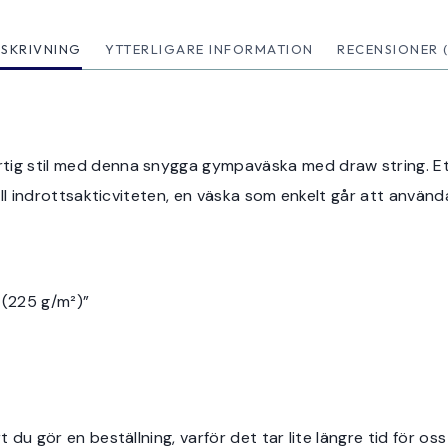
ESKRIVNING
YTTERLIGARE INFORMATION
RECENSIONER (
rtig stil med denna snygga gympaväska med draw string. E
 till indrottsakticviteten, en väska som enkelt går att anv
 (225 g/m²)”
 du gör en beställning, varför det tar lite längre tid för oss