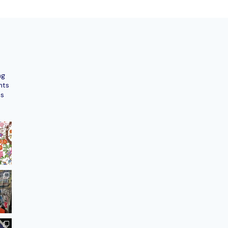
ng
nts
ns