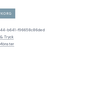
RUKORG
044-b641-f96658c86ded
 & Tryck
Mönster