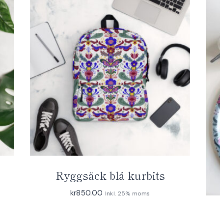
Ryggsäck blå kurbits
kr
850.00
Inkl. 25% moms