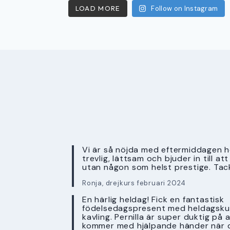
LOAD MORE
Follow on Instagram
Vi är så nöjda med eftermiddagen ho
trevlig, lättsam och bjuder in till a
utan någon som helst prestige. Tac
Ronja, drejkurs februari 2024
En härlig heldag! Fick en fantastisk
födelsedagspresent med heldagskur
kavling. Pernilla är super duktig på 
kommer med hjälpande händer när 