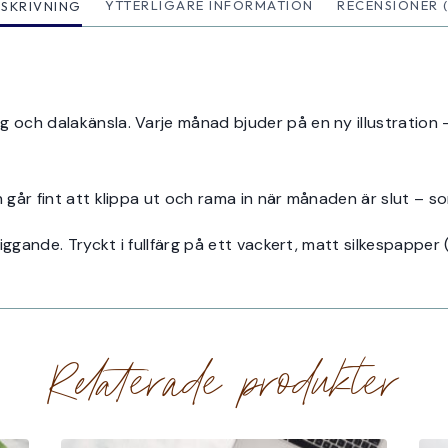
ESKRIVNING
YTTERLIGARE INFORMATION
RECENSIONER (
g och dalakänsla. Varje månad bjuder på en ny illustration
h går fint att klippa ut och rama in när månaden är slut – s
 liggande. Tryckt i fullfärg på ett vackert, matt silkespapper
Relaterade produkter