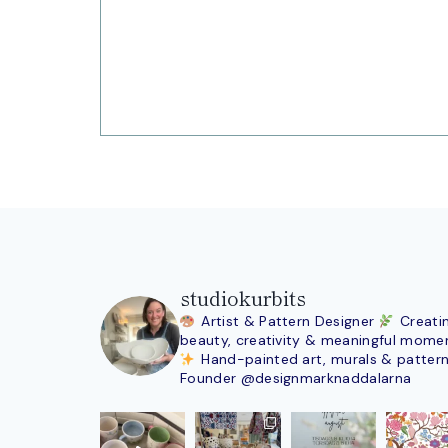
studiokurbits
Artist & Pattern Designer
Creati
beauty, creativity & meaningful mome
Hand-painted art, murals & patter
Founder @designmarknaddalarna