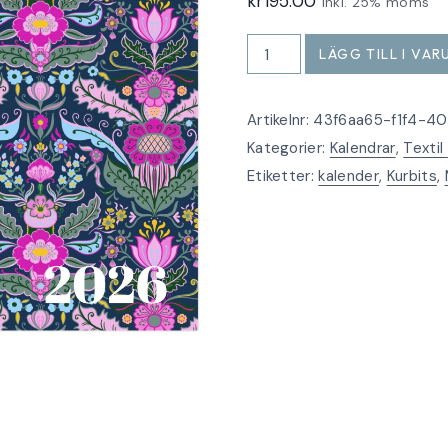
kr
195.00
Inkl. 25% moms
Kalender
LÄGG TILL I VA
A4
liggande
Artikelnr:
43f6aa65-f1f4-4
kurbitsmönster
Kategorier:
Kalendrar
,
Textil
mängd
Etiketter:
kalender
,
Kurbits
,