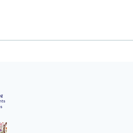
ng
nts
ns