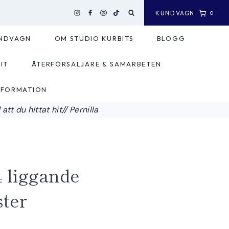
KUNDVAGN
0
NDVAGN
OM STUDIO KURBITS
BLOGG
IT
ÅTERFÖRSÄLJARE & SAMARBETEN
NFORMATION
tt du hittat hit// Pernilla
 liggande
ter