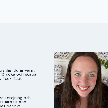
s dig, du är varm,
tt försöka och skapa
k Tack Tack
s i drejning och
att lära ut och
det behövs.