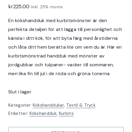
kr
225.00
Inkl. 25% moms
En kökshandduk med kurbitsmönster är den
perfekta detaljen för att lägga till personlighet och
känsla i ditt kök, för att byta färg med årstiderna
och låta ditt hem berätta lite om vem du är. Här en
kurbitsmönstrad handduk med mönster av
jordgubbar och tulpaner- vacker till sommaren,
men lika fin till jul i de röda och gröna tonerna
Slut i lager
Kategorier:
Kökshanddukar
,
Textil & Tryck
Etiketter:
Kökshandduk
,
Kurbits