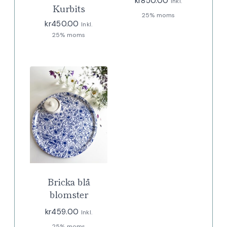
kr
850.00
Inkl.
Kurbits
25% moms
kr
450.00
Inkl.
25% moms
Bricka blå
blomster
kr
459.00
Inkl.
25% moms