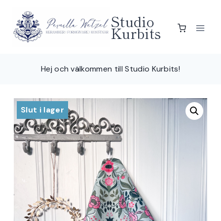
Skip
Studio
to
Kurbits
content
Hej och välkommen till Studio Kurbits!
Slut i lager