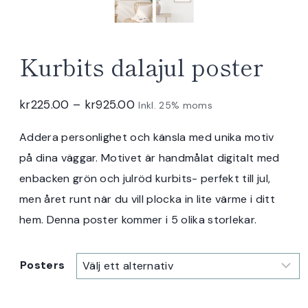
Kurbits dalajul poster
Prisintervall:
kr
225.00
–
kr
925.00
Inkl. 25% moms
kr225.00
Addera personlighet och känsla med unika motiv
till
på dina väggar. Motivet är handmålat digitalt med
kr925.00
enbacken grön och julröd kurbits- perfekt till jul,
men året runt när du vill plocka in lite värme i ditt
hem. Denna poster kommer i 5 olika storlekar.
Posters