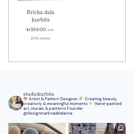
Bricka dala
kurbits
kr
359.00
Inkl.
25% moms
studiokurbits
Artist & Pattern Designer
Creating beauty,
creativity & meaningful moments
Hand-painted
art, murals & patterns
Founder
@designmarknaddalarna