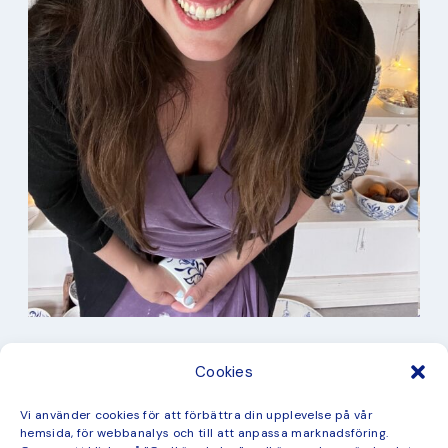
I min studio
Cookies
Keramik
Kurbits
Kurser
Vi använder cookies för att förbättra din upplevelse på vår
Måleri
hemsida, för webbanalys och till att anpassa marknadsföring.