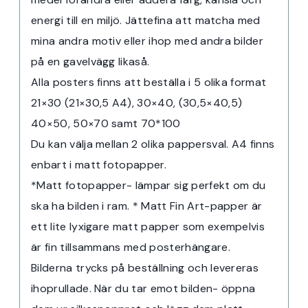
energi till en miljö. Jättefina att matcha med
mina andra motiv eller ihop med andra bilder
på en gavelvägg likaså.
Alla posters finns att beställa i 5 olika format
21×30 (21×30,5 A4), 30×40, (30,5×40,5)
40×50, 50×70 samt 70*100
Du kan välja mellan 2 olika pappersval. A4 finns
enbart i matt fotopapper.
*Matt fotopapper- lämpar sig perfekt om du
ska ha bilden i ram. * Matt Fin Art-papper är
ett lite lyxigare matt papper som exempelvis
är fin tillsammans med posterhängare.
Bilderna trycks på beställning och levereras
ihoprullade. När du tar emot bilden- öppna