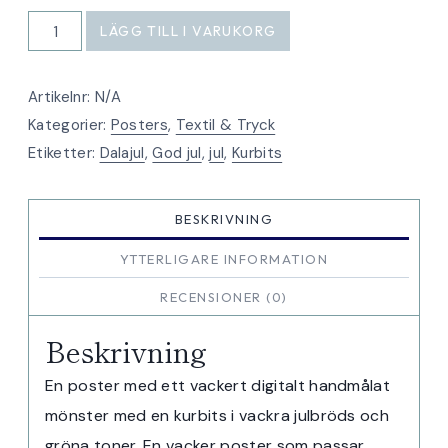
Kurbits
LÄGG TILL I VARUKORG
dalajul
poster
Artikelnr:
N/A
mängd
Kategorier:
Posters
,
Textil & Tryck
Etiketter:
Dalajul
,
God jul
,
jul
,
Kurbits
BESKRIVNING
YTTERLIGARE INFORMATION
RECENSIONER (0)
Beskrivning
En poster med ett vackert digitalt handmålat
mönster med en kurbits i vackra julbröds och
gröna toner. En vacker poster som passar