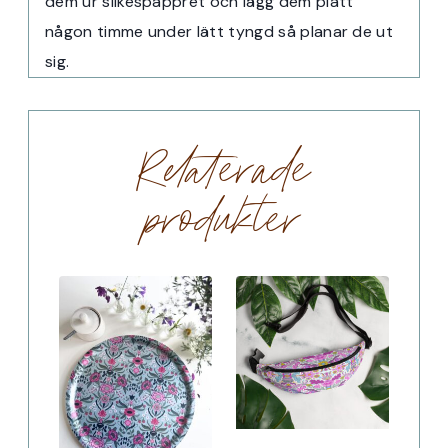
dem ur silkespappret och lägg dem platt
någon timme under lätt tyngd så planar de ut
sig.
Relaterade
produkter