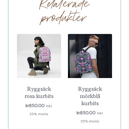
Relaterade
produkter
Ryggsäck
Ryggsäck
rosa kurbits
mörkblå
kurbits
kr
850.00
Inkl.
kr
850.00
Inkl.
25% moms
25% moms