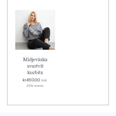
Midjeväska
svartvit
kurbits
kr
450.00
Inkl.
25% moms