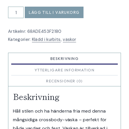
Kuvertväska/
LÄGG TILL I VARUKORG
Crossbody
bag
Artikelnr:
68ADE453F2180
mörkblå
Kategorier:
Klädd i kurbits
,
väskor
kurbits
mängd
BESKRIVNING
YTTERLIGARE INFORMATION
RECENSIONER (0)
Beskrivning
Håll stilen och ha händerna fria med denna
mångsidiga crossbody-väska – perfekt för
både vardag och fest. Väskan är tillverkad i