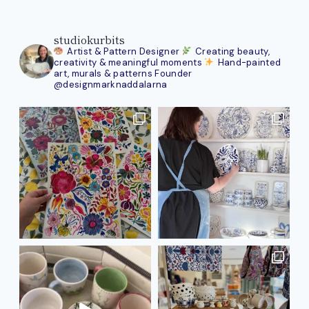
studiokurbits
Artist & Pattern Designer
Creating beauty,
creativity & meaningful moments
Hand-painted
art, murals & patterns
Founder
@designmarknaddalarna