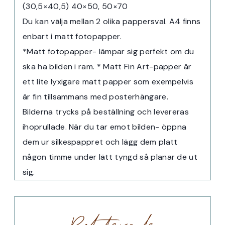
(30,5×40,5) 40×50, 50×70
Du kan välja mellan 2 olika pappersval. A4 finns
enbart i matt fotopapper.
*Matt fotopapper- lämpar sig perfekt om du
ska ha bilden i ram. * Matt Fin Art-papper är
ett lite lyxigare matt papper som exempelvis
är fin tillsammans med posterhängare.
Bilderna trycks på beställning och levereras
ihoprullade. När du tar emot bilden- öppna
dem ur silkespappret och lägg dem platt
någon timme under lätt tyngd så planar de ut
sig.