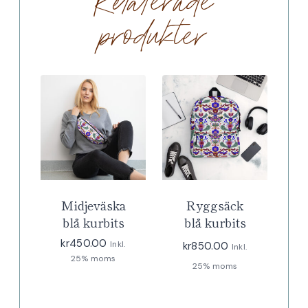
Relaterade
produkter
Midjeväska
Ryggsäck
blå kurbits
blå kurbits
kr
450.00
Inkl.
kr
850.00
Inkl.
25% moms
25% moms