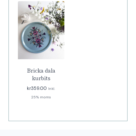
Bricka dala
kurbits
kr
359.00
Inkl.
25% moms