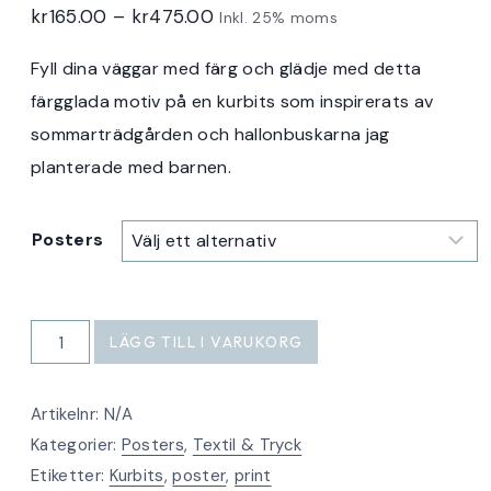
Prisintervall:
kr
165.00
–
kr
475.00
Inkl. 25% moms
kr165.00
Fyll dina väggar med färg och glädje med detta
till
färgglada motiv på en kurbits som inspirerats av
kr475.00
sommarträdgården och hallonbuskarna jag
planterade med barnen.
Posters
Poster
LÄGG TILL I VARUKORG
Hallonkurbits
vit
Artikelnr:
N/A
mängd
Kategorier:
Posters
,
Textil & Tryck
Etiketter:
Kurbits
,
poster
,
print