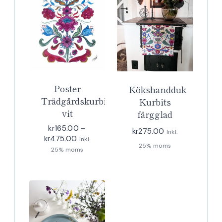
Poster
Kökshandduk
Trädgårdskurbits
Kurbits
vit
färgglad
kr
165.00
–
kr
275.00
Inkl.
Prisintervall:
kr
475.00
Inkl.
25% moms
kr165.00
25% moms
till
kr475.00