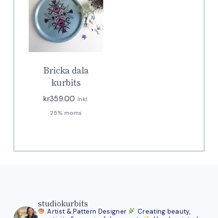
Bricka dala
kurbits
kr
359.00
Inkl.
25% moms
studiokurbits
Artist & Pattern Designer
Creating beauty,