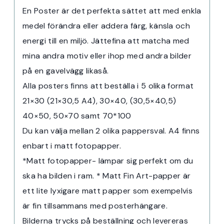
En Poster är det perfekta sättet att med enkla
medel förändra eller addera färg, känsla och
energi till en miljö. Jättefina att matcha med
mina andra motiv eller ihop med andra bilder
på en gavelvägg likaså.
Alla posters finns att beställa i 5 olika format
21×30 (21×30,5 A4), 30×40, (30,5×40,5)
40×50, 50×70 samt 70*100
Du kan välja mellan 2 olika pappersval. A4 finns
enbart i matt fotopapper.
*Matt fotopapper- lämpar sig perfekt om du
ska ha bilden i ram. * Matt Fin Art-papper är
ett lite lyxigare matt papper som exempelvis
är fin tillsammans med posterhängare.
Bilderna trycks på beställning och levereras