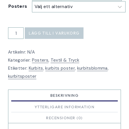
Posters
Poster
LÄGG TILL I VARUKORG
Kurbits
vollang
Artikelnr:
N/A
nr
Kategorier:
Posters
,
Textil & Tryck
3
Etiketter:
Kurbits
,
kurbits poster
,
kurbitsblomma
,
mängd
kurbitsposter
BESKRIVNING
YTTERLIGARE INFORMATION
RECENSIONER (0)