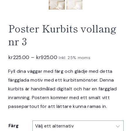
Poster Kurbits vollang
nr 3
Prisintervall:
kr
225.00
–
kr
925.00
Inkl. 25% moms
kr225.00
Fyll dina väggar med färg och glädje med detta
till
färgglada motiv med ett kurbitsmönster. Denna
kr925.00
kurbits är handmålad digitalt och har en färgglad
inramning. Postern kommer med ett smalt vitt
passepartout för att lättare kunna ramas in.
Färg