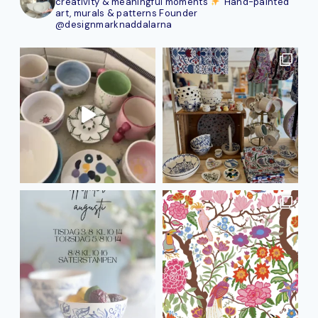
creativity & meaningful moments
Hand-painted
art, murals & patterns
Founder
@designmarknaddalarna