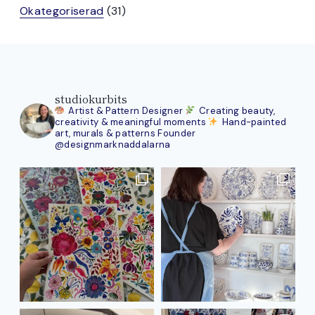
produkter
31
Okategoriserad
31
produkter
studiokurbits
Artist & Pattern Designer
Creating beauty,
creativity & meaningful moments
Hand-painted
art, murals & patterns
Founder
@designmarknaddalarna