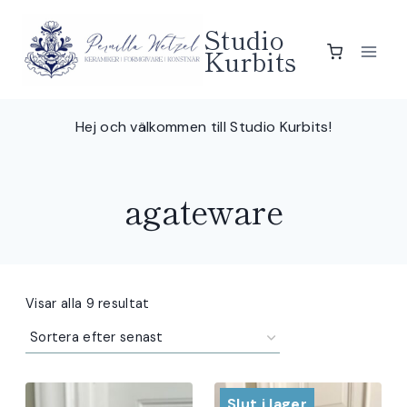
Skip
Studio
to
Kurbits
content
Hej och välkommen till Studio Kurbits!
agateware
Sortera
Visar alla 9 resultat
efter
senaste
Slut i lager