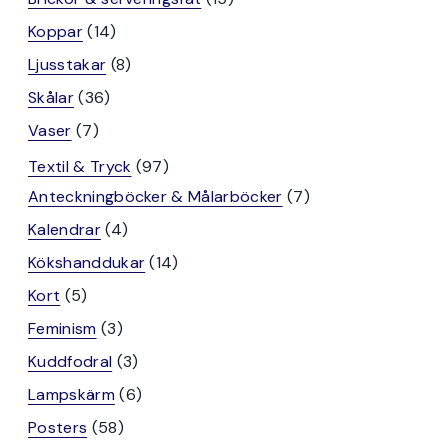
produkter
14
Koppar
14
produkter
8
Ljusstakar
8
produkter
36
Skålar
36
produkter
7
Vaser
7
produkter
97
Textil & Tryck
97
produkter
7
Anteckningböcker & Målarböcker
7
produkter
4
Kalendrar
4
produkter
14
Kökshanddukar
14
produkter
5
Kort
5
produkter
3
Feminism
3
produkter
3
Kuddfodral
3
produkter
6
Lampskärm
6
produkter
58
Posters
58