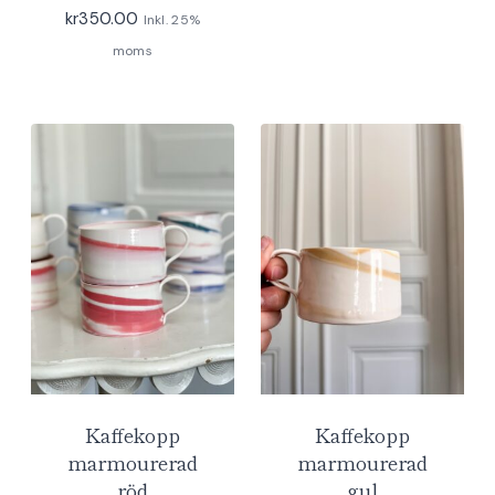
kr
350.00
Inkl. 25%
moms
Kaffekopp
Kaffekopp
marmourerad
marmourerad
röd
gul