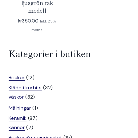
ljusgrön rak
modell
kr
350.00
Inkl. 25%
moms
Kategorier i butiken
12
Brickor
12
produkter
32
Klädd i kurbits
32
32
produkter
väskor
32
produkter
1
Målningar
1
produkt
87
Keramik
87
7
produkter
kannor
7
produkter
15
Brickor & serveringsfat
15