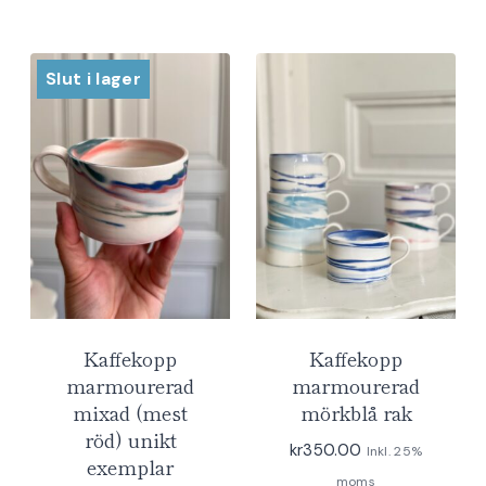
Slut i lager
Kaffekopp
Kaffekopp
marmourerad
marmourerad
mixad (mest
mörkblå rak
röd) unikt
kr
350.00
Inkl. 25%
exemplar
moms