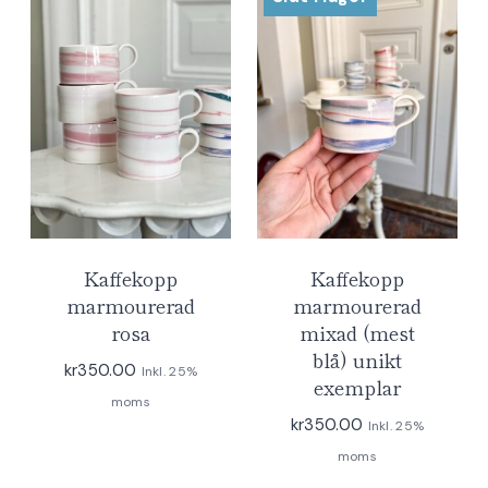
Kaffekopp
Kaffekopp
marmourerad
marmourerad
rosa
mixad (mest
blå) unikt
kr
350.00
Inkl. 25%
exemplar
moms
kr
350.00
Inkl. 25%
moms