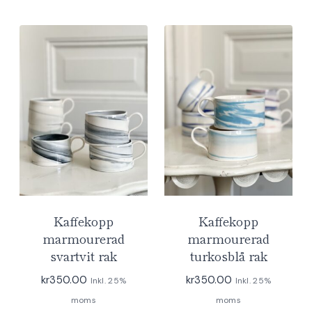
Kaffekopp
Kaffekopp
marmourerad
marmourerad
svartvit rak
turkosblå rak
kr
350.00
kr
350.00
Inkl. 25%
Inkl. 25%
moms
moms