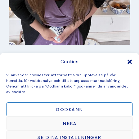
I min studio
Cookies
Keramik
Kurbits
Kurser
Vi använder cookies för att förbättra din upplevelse på vår
Måleri
hemsida, för webbanalys och till att anpassa marknadsföring.
mina favorit recept
Genom att klicka på ”Godkänn kakor” godkänner du användandet
Mönster
av cookies.
ny kollektion
GODKÄNN
NEKA
SE DINA INSTÄLLNINGAR
ÅTERFÖRSÄLJARE & SAMARBETEN
BLOGG