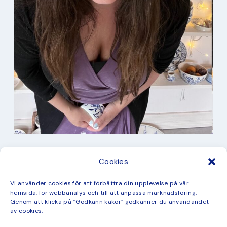
I min studio
Cookies
Keramik
Kurbits
Kurser
Vi använder cookies för att förbättra din upplevelse på vår
Måleri
hemsida, för webbanalys och till att anpassa marknadsföring.
mina favorit recept
Genom att klicka på ”Godkänn kakor” godkänner du användandet
Mönster
av cookies.
ny kollektion