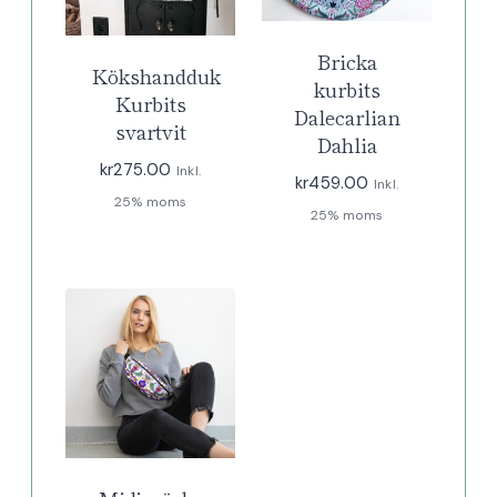
Bricka
Kökshandduk
kurbits
Kurbits
Dalecarlian
svartvit
Dahlia
kr
275.00
Inkl.
kr
459.00
Inkl.
25% moms
25% moms