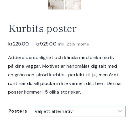
Kurbits poster
Prisintervall:
kr
225.00
–
kr
925.00
Inkl. 25% moms
kr225.00
Addera personlighet och känsla med unika motiv
till
på dina väggar. Motivet är handmålat digitalt med
kr925.00
en grön och julröd kurbits- perfekt till jul, men året
runt när du vill plocka in lite värme i ditt hem. Denna
poster kommer i 5 olika storlekar.
Posters