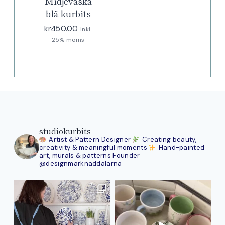
Midjeväska
blå kurbits
kr
450.00
Inkl.
25% moms
studiokurbits
Artist & Pattern Designer
Creating beauty,
creativity & meaningful moments
Hand-painted
art, murals & patterns
Founder
@designmarknaddalarna