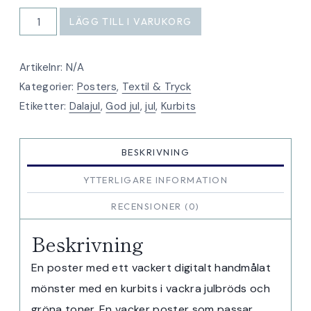
Kurbits
LÄGG TILL I VARUKORG
poster
mängd
Artikelnr:
N/A
Kategorier:
Posters
,
Textil & Tryck
Etiketter:
Dalajul
,
God jul
,
jul
,
Kurbits
BESKRIVNING
YTTERLIGARE INFORMATION
RECENSIONER (0)
Beskrivning
En poster med ett vackert digitalt handmålat
mönster med en kurbits i vackra julbröds och
gröna toner. En vacker poster som passar