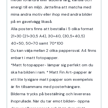
energi till en miljö. Jättefina att matcha med
mina andra motiv eller ihop med andra bilder
på en gavelvägg likaså.
Alla posters finns att beställa i 5 olika format
21×30 (21×30,5 A4), 30×40, (30,5×40,5)
40×50, 50×70 samt 70*100
Du kan välja mellan 2 olika pappersval. A4 finns
enbart i matt fotopapper.
*Matt fotopapper- lämpar sig perfekt om du
ska ha bilden i ram. * Matt Fin Art-papper är
ett lite lyxigare matt papper som exempelvis
är fin tillsammans med posterhängare.
Bilderna trycks på beställning och levereras
ihoprullade. När du tar emot bilden- öppna