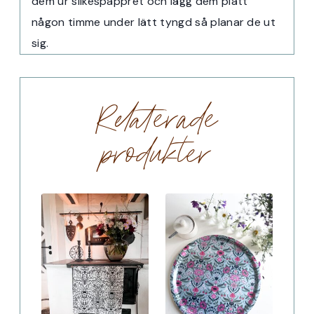
dem ur silkespappret och lägg dem platt
någon timme under lätt tyngd så planar de ut
sig.
Relaterade
produkter