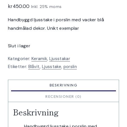
kr
450.00
Inkl. 25% moms
Handbyggd ljusstake i porslin med vacker blå
handmålad dekor. Unikt exemplar
Slut i lager
Kategorier:
Keramik
,
Ljusstakar
Etiketter:
Blåvit
,
Ljusstake
,
porslin
BESKRIVNING
RECENSIONER (0)
Beskrivning
Handbyggd ljusstake i porslin med