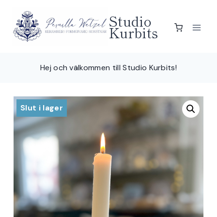
Skip
Studio
to
Kurbits
content
Hej och välkommen till Studio Kurbits!
Slut i lager