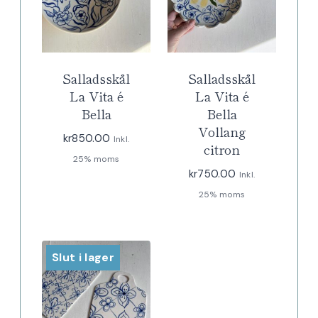
Salladsskål
Salladsskål
La Vita é
La Vita é
Bella
Bella
Vollang
kr
850.00
Inkl.
citron
25% moms
kr
750.00
Inkl.
25% moms
Slut i lager