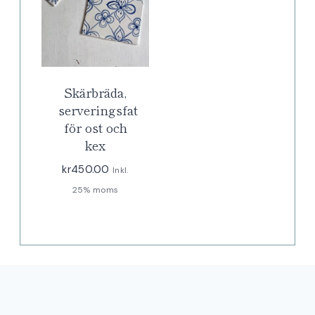
Skärbräda,
serveringsfat
för ost och
kex
kr
450.00
Inkl.
25% moms