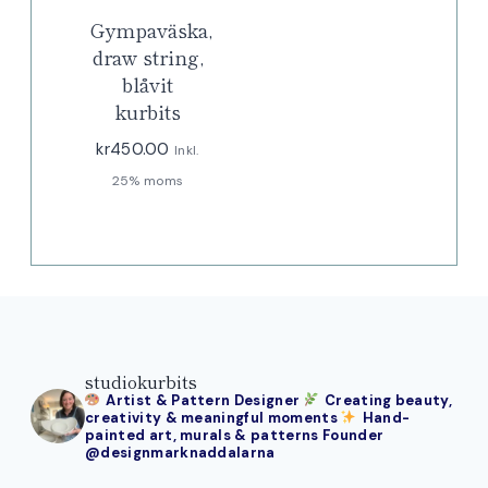
Gympaväska,
draw string,
blåvit
kurbits
kr
450.00
Inkl.
25% moms
studiokurbits
Artist & Pattern Designer
Creating beauty,
creativity & meaningful moments
Hand-
painted art, murals & patterns
Founder
@designmarknaddalarna