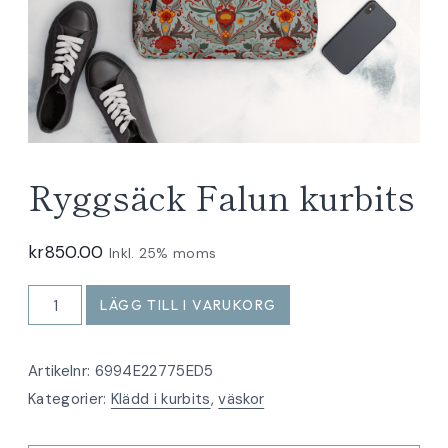
Ryggsäck Falun kurbits
kr
850.00
Inkl. 25% moms
Ryggsäck
LÄGG TILL I VARUKORG
Falun
kurbits
Artikelnr:
6994E22775ED5
mängd
Kategorier:
Klädd i kurbits
,
väskor