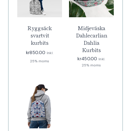
Ryggsäck
Midjeväska
svartvit
Dahlecarlian
kurbits
Dahlia
Kurbits
kr
850.00
Inkl.
kr
450.00
Inkl.
25% moms
25% moms