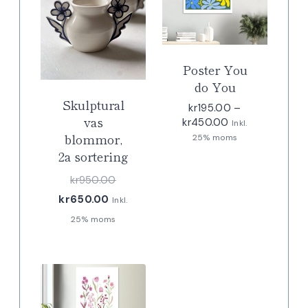
Poster You
do You
Skulptural
kr
195.00
–
vas
Prisintervall:
kr
450.00
Inkl.
kr195.00
blommor,
25% moms
till
2a sortering
kr450.00
Det
kr
950.00
Det
ursprungliga
kr
650.00
Inkl.
nuvarande
priset
25% moms
priset
var:
är:
kr950.00.
kr650.00.