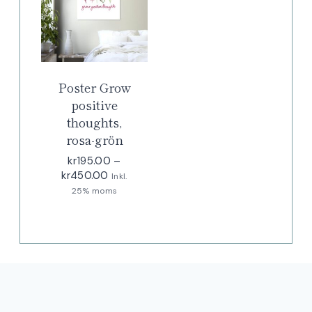
Poster Grow
positive
thoughts,
rosa-grön
kr
195.00
–
Prisintervall:
kr
450.00
Inkl.
kr195.00
25% moms
till
kr450.00