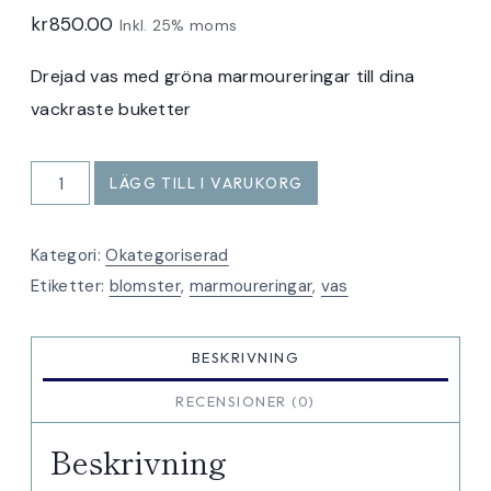
kr
850.00
Inkl. 25% moms
Drejad vas med gröna marmoureringar till dina
vackraste buketter
Vas
LÄGG TILL I VARUKORG
marmourerad
grönvit
Kategori:
Okategoriserad
mängd
Etiketter:
blomster
,
marmoureringar
,
vas
BESKRIVNING
RECENSIONER (0)
Beskrivning