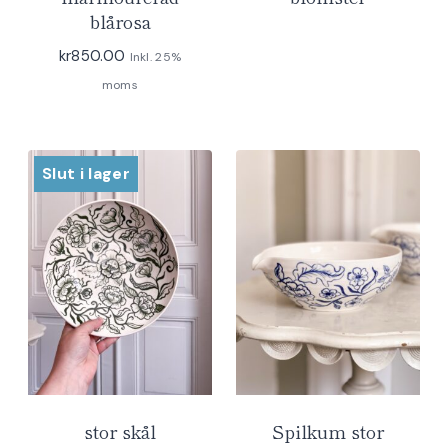
blårosa
kr
850.00
Inkl. 25%
moms
Slut i lager
stor skål
Spilkum stor