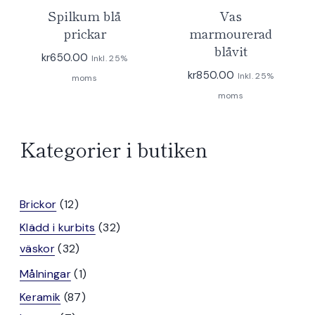
Spilkum blå
Vas
prickar
marmourerad
blåvit
kr
650.00
Inkl. 25%
kr
850.00
Inkl. 25%
moms
moms
Kategorier i butiken
12
Brickor
12
produkter
32
Klädd i kurbits
32
32
produkter
väskor
32
produkter
1
Målningar
1
produkt
87
Keramik
87