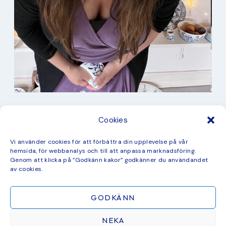
I min studio
Cookies
Keramik
Kurbits
Kurser
Vi använder cookies för att förbättra din upplevelse på vår
Måleri
hemsida, för webbanalys och till att anpassa marknadsföring.
mina favorit recept
Genom att klicka på ”Godkänn kakor” godkänner du användandet
Mönster
av cookies.
ny kollektion
GODKÄNN
NEKA