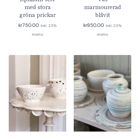
med stora
marmourerad
gröna prickar
blåvit
kr
750.00
kr
850.00
Inkl. 25%
Inkl. 25%
moms
moms