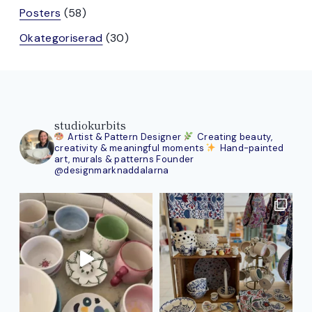
produkter
58
Posters
58
produkter
30
Okategoriserad
30
produkter
studiokurbits
Artist & Pattern Designer
Creating beauty,
creativity & meaningful moments
Hand-painted
art, murals & patterns
Founder
@designmarknaddalarna