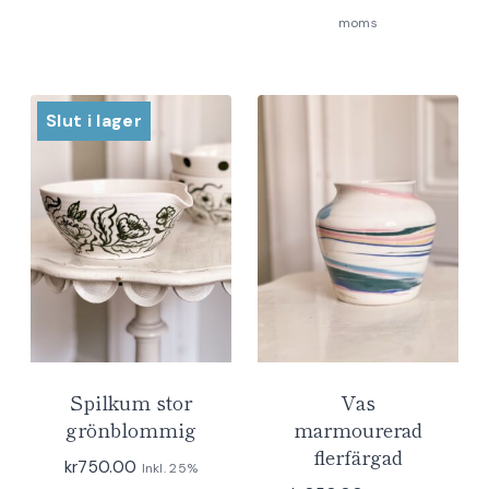
moms
Slut i lager
Spilkum stor
Vas
grönblommig
marmourerad
flerfärgad
kr
750.00
Inkl. 25%