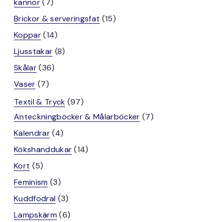
7
produkter
kannor
7
produkter
15
Brickor & serveringsfat
15
produkter
14
Koppar
14
produkter
8
Ljusstakar
8
produkter
36
Skålar
36
produkter
7
Vaser
7
produkter
97
Textil & Tryck
97
produkter
7
Anteckningböcker & Målarböcker
7
produkter
4
Kalendrar
4
produkter
14
Kökshanddukar
14
produkter
5
Kort
5
produkter
3
Feminism
3
produkter
3
Kuddfodral
3
produkter
6
Lampskärm
6