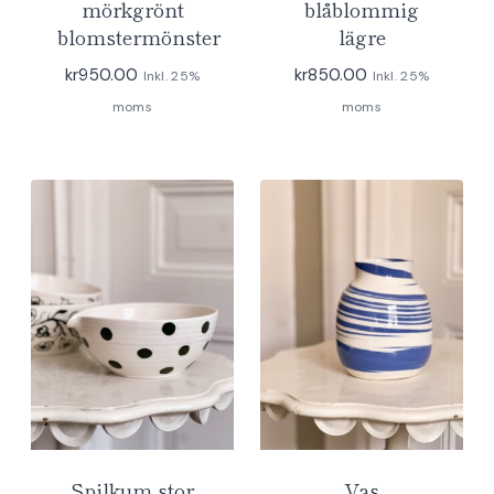
mörkgrönt
blåblommig
blomstermönster
lägre
kr
950.00
kr
850.00
Inkl. 25%
Inkl. 25%
moms
moms
Spilkum stor
Vas