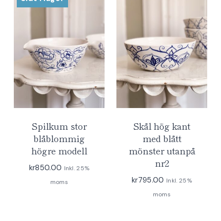
Spilkum stor
Skål hög kant
blåblommig
med blått
högre modell
mönster utanpå
nr2
kr
850.00
Inkl. 25%
kr
795.00
Inkl. 25%
moms
moms