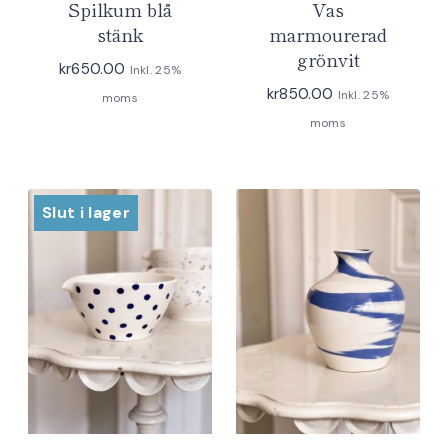
Spilkum blå
Vas
stänk
marmourerad
grönvit
kr
650.00
Inkl. 25%
kr
850.00
Inkl. 25%
moms
moms
Slut i lager