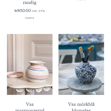
randig
kr
850.00
Inkl. 25%
moms
Vas
Vas mörkblå
marmourerad
blomster