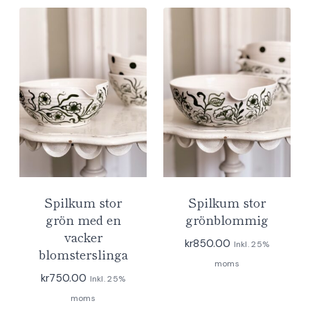
Spilkum stor
Spilkum stor
grön med en
grönblommig
vacker
kr
850.00
Inkl. 25%
blomsterslinga
moms
kr
750.00
Inkl. 25%
moms