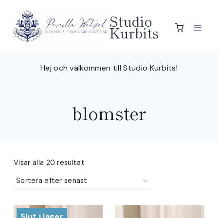
Skip
Studio
to
Kurbits
content
Hej och välkommen till Studio Kurbits!
blomster
Sortera
Visar alla 20 resultat
efter
senaste
Slut i lager