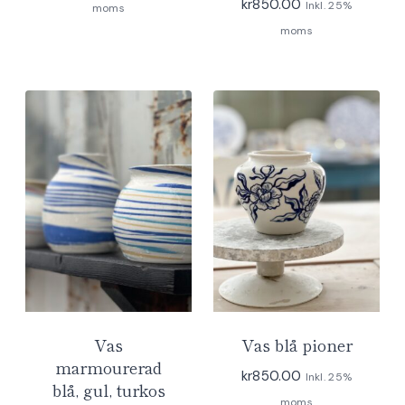
kr
850.00
Inkl. 25%
moms
moms
Vas
Vas blå pioner
marmourerad
kr
850.00
Inkl. 25%
blå, gul, turkos
moms