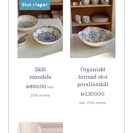
Slut i lager
Skål
Organiskt
mandala
formad stor
porslinsskål
kr
850.00
Inkl.
kr
2,200.00
25% moms
Inkl. 25% moms