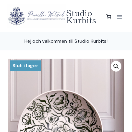
Skip
Studio
to
Kurbits
content
Hej och välkommen till Studio Kurbits!
Slut i lager