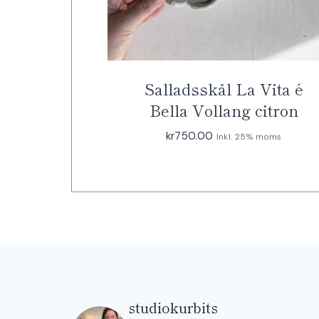
Salladsskål La Vita é
Bella Vollang citron
kr
750.00
Inkl. 25% moms
studiokurbits