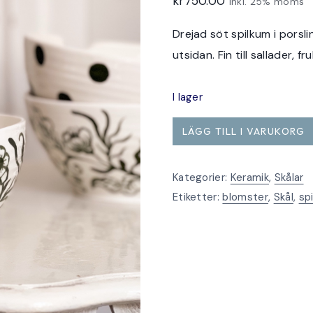
kr
750.00
Inkl. 25% moms
Drejad söt spilkum i pors
utsidan. Fin till sallader, f
I lager
Spilkum
LÄGG TILL I VARUKORG
stor
grön
Kategorier:
Keramik
,
Skålar
med
Etiketter:
blomster
,
Skål
,
sp
en
vacker
blomsterslinga
mängd