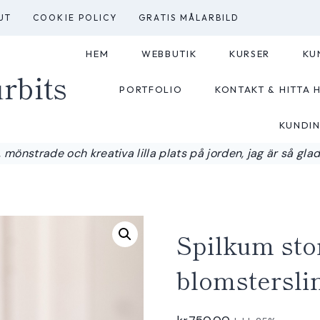
UT
COOKIE POLICY
GRATIS MÅLARBILD
HEM
WEBBUTIK
KURSER
KU
rbits
PORTFOLIO
KONTAKT & HITTA H
KUNDI
 mönstrade och kreativa lilla plats på jorden, jag är så glad a
Spilkum sto
blomstersli