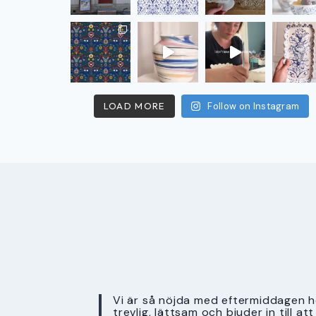
LOAD MORE
Follow on Instagram
Vi är så nöjda med eftermiddagen ho
trevlig, lättsam och bjuder in till a