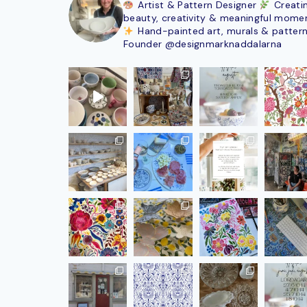
Artist & Pattern Designer
Creati
beauty, creativity & meaningful mome
Hand-painted art, murals & patter
Founder @designmarknaddalarna