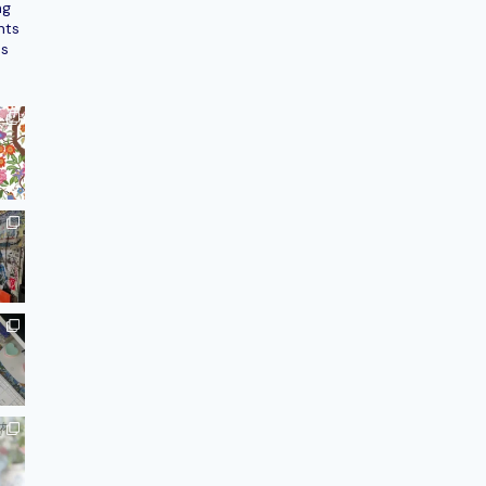
ng
nts
ns