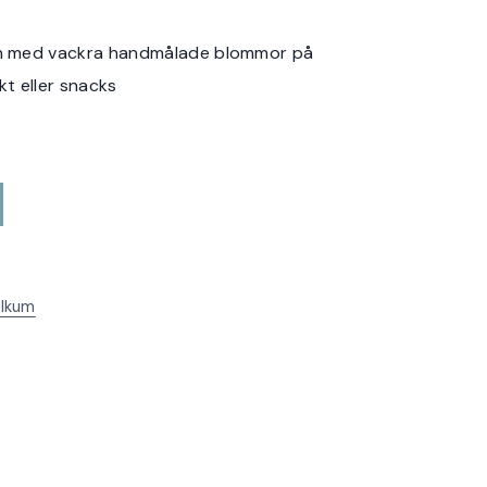
lin med vackra handmålade blommor på
rukt eller snacks
ilkum