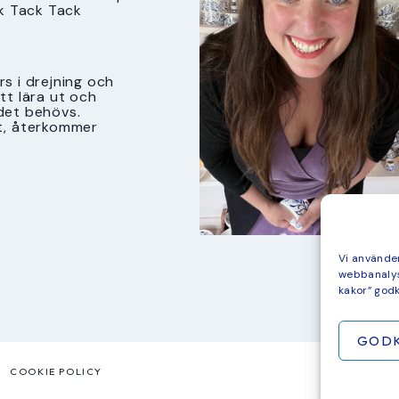
k Tack Tack
s i drejning och
att lära ut och
det behövs.
t, återkommer
Vi använder
webbanalys
kakor” god
GOD
COOKIE POLICY