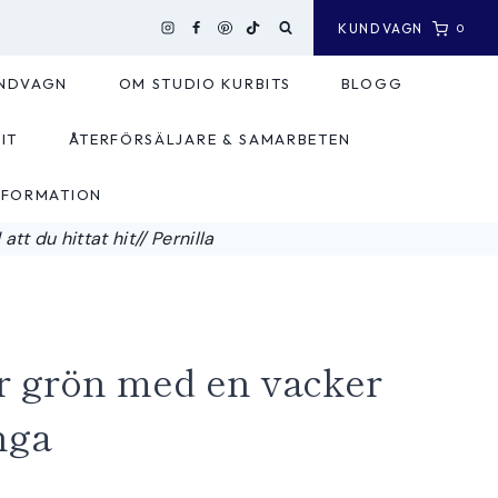
KUNDVAGN
0
NDVAGN
OM STUDIO KURBITS
BLOGG
IT
ÅTERFÖRSÄLJARE & SAMARBETEN
NFORMATION
tt du hittat hit// Pernilla
r grön med en vacker
nga