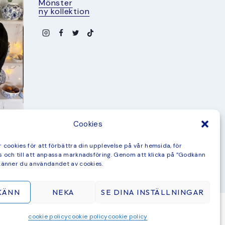
Mönster
ny kollektion
Cookies
 cookies för att förbättra din upplevelse på vår hemsida, för
 och till att anpassa marknadsföring. Genom att klicka på ”Godkänn
känner du användandet av cookies.
KÄNN
NEKA
SE DINA INSTÄLLNINGAR
© 2026 STUDIO KURBITS · THEME BY
17TH AVENUE
cookie policy
cookie policy
cookie policy