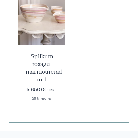
Spilkum
rosagul
marmourerad
nr 1
kr
650.00
Inkl.
25% moms