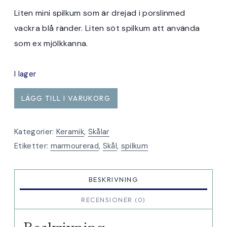
Liten mini spilkum som är drejad i porslinmed
vackra blå ränder. Liten söt spilkum att använda
som ex mjölkkanna.
I lager
mini
LÄGG TILL I VARUKORG
spilkum
blårandig
Kategorier:
Keramik
,
Skålar
mängd
Etiketter:
marmourerad
,
Skål
,
spilkum
BESKRIVNING
RECENSIONER (0)