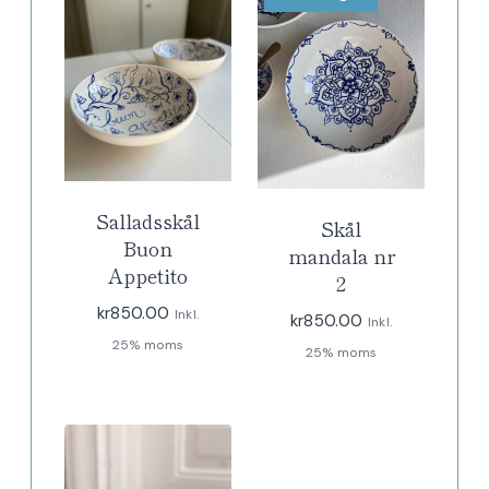
Salladsskål
Skål
Buon
mandala nr
Appetito
2
kr
850.00
Inkl.
kr
850.00
Inkl.
25% moms
25% moms