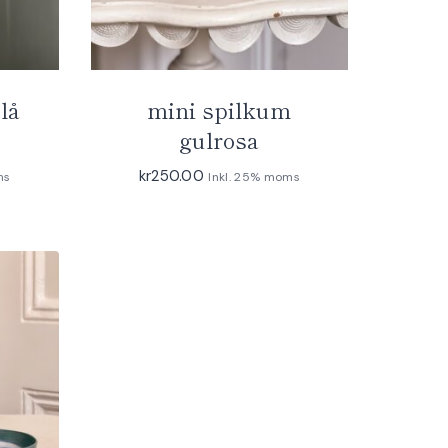
lå
mini spilkum
gulrosa
kr
250.00
ms
Inkl. 25% moms