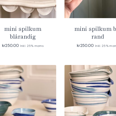
mini spilkum
mini spilkum b
blårandig
rand
kr
250.00
kr
250.00
Inkl. 25% moms
Inkl. 25% mo