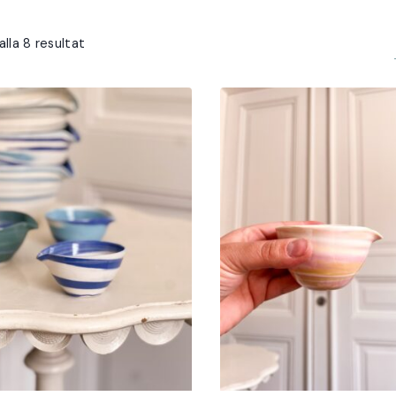
Sortera
alla 8 resultat
efter
senaste