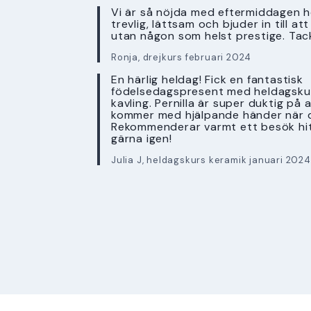
Vi är så nöjda med eftermiddagen ho
trevlig, lättsam och bjuder in till a
utan någon som helst prestige. Tac
Ronja, drejkurs februari 2024
En härlig heldag! Fick en fantastisk
födelsedagspresent med heldagskur
kavling. Pernilla är super duktig på 
kommer med hjälpande händer när 
Rekommenderar varmt ett besök hi
gärna igen!
Julia J, heldagskurs keramik januari 2024