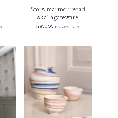
m
Stors marmourerad
skål agateware
kr
850.00
ms
Inkl. 25% moms