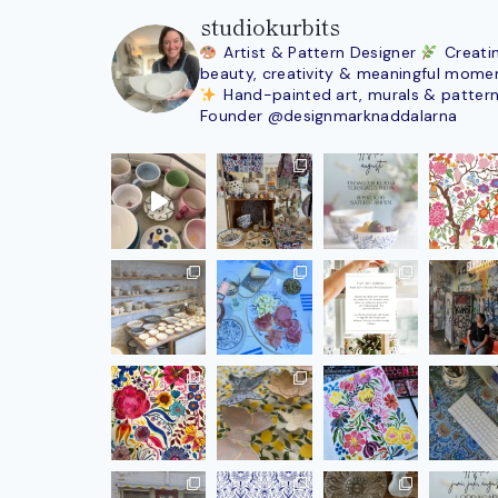
studiokurbits
Artist & Pattern Designer
Creati
beauty, creativity & meaningful mome
Hand-painted art, murals & patter
Founder @designmarknaddalarna