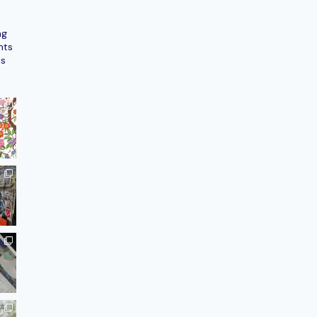
ng
nts
ns