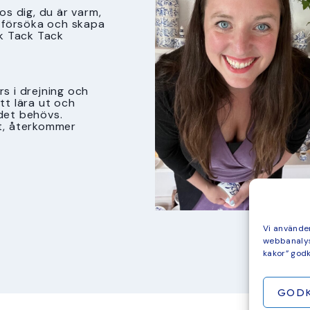
s dig, du är varm,
tt försöka och skapa
k Tack Tack
s i drejning och
att lära ut och
det behövs.
t, återkommer
Vi använder
webbanalys
kakor” god
GOD