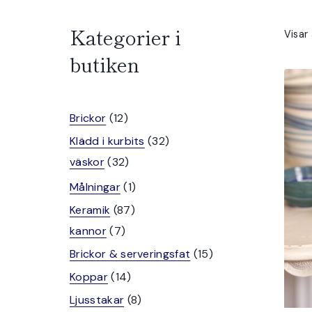
Kategorier i
Visar 
butiken
12
Brickor
12
produkter
32
Klädd i kurbits
32
32
produkter
väskor
32
produkter
1
Målningar
1
produkt
87
Keramik
87
7
produkter
kannor
7
produkter
15
Brickor & serveringsfat
15
produkter
14
Koppar
14
produkter
8
Ljusstakar
8