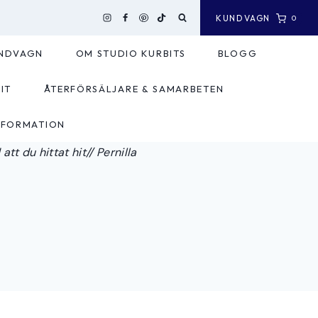
KUNDVAGN
0
NDVAGN
OM STUDIO KURBITS
BLOGG
IT
ÅTERFÖRSÄLJARE & SAMARBETEN
NFORMATION
tt du hittat hit// Pernilla