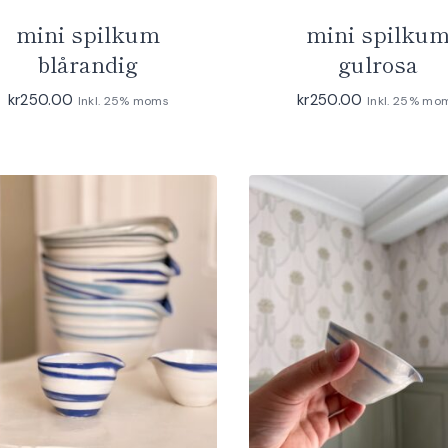
mini spilkum
mini spilku
blårandig
gulrosa
kr
250.00
kr
250.00
Inkl. 25% moms
Inkl. 25% mo