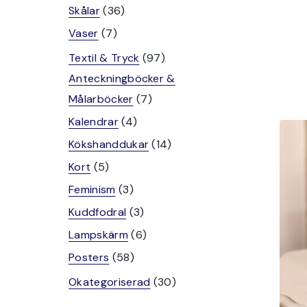
produkter
36
Skålar
36
produkter
7
Vaser
7
produkter
97
Textil & Tryck
97
produkter
Anteckningböcker &
7
Målarböcker
7
produkter
4
Kalendrar
4
produkter
14
Kökshanddukar
14
produkter
5
Kort
5
produkter
3
Feminism
3
produkter
3
Kuddfodral
3
produkter
6
Lampskärm
6
produkter
58
Posters
58
produkter
30
Okategoriserad
30
produkter