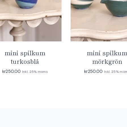
mini spilkum
mini spilku
turkosblå
mörkgrön
kr
250.00
kr
250.00
Inkl. 25% moms
Inkl. 25% mo