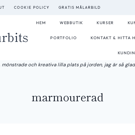
UT
COOKIE POLICY
GRATIS MÅLARBILD
HEM
WEBBUTIK
KURSER
KU
rbits
PORTFOLIO
KONTAKT & HITTA H
KUNDI
 mönstrade och kreativa lilla plats på jorden, jag är så glad a
marmourerad