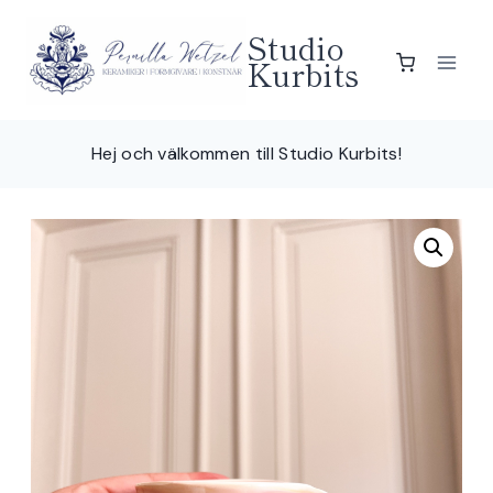
Skip
Studio
to
Kurbits
content
Hej och välkommen till Studio Kurbits!