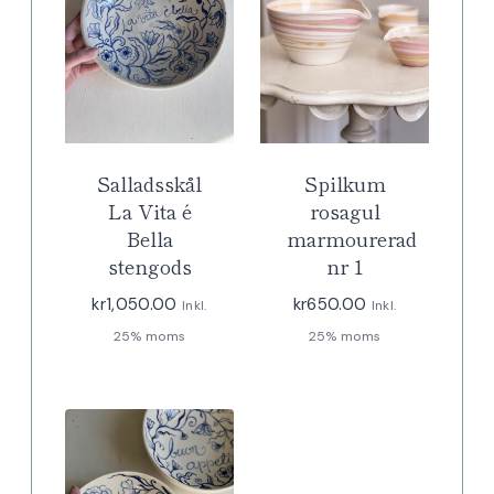
Salladsskål
Spilkum
La Vita é
rosagul
Bella
marmourerad
stengods
nr 1
kr
1,050.00
kr
650.00
Inkl.
Inkl.
25% moms
25% moms