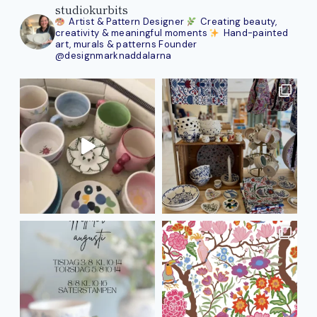
studiokurbits
Artist & Pattern Designer
Creating beauty,
creativity & meaningful moments
Hand-painted
art, murals & patterns
Founder
@designmarknaddalarna