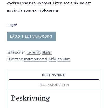
vackra rosagula nyanser. Liten söt spilkum att
använda som ex mjölkkanna.
I lager
mini
LÄGG TILL I VARUKORG
spilkum
gulrosa
Kategorier:
Keramik
,
Skålar
mängd
Etiketter:
marmourerad
,
Skål
,
spilkum
BESKRIVNING
RECENSIONER (0)
Beskrivning