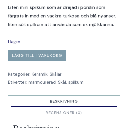
Liten mini spilkum som är drejad i porslin som
färgats in med en vackra turkosa och blå nyanser.
liten söt spilkum att använda som ex mjölkkanna.
I lager
mini
LÄGG TILL I VARUKORG
spilkum
turkosblå
Kategorier:
Keramik
,
Skålar
mängd
Etiketter:
marmourerad
,
Skål
,
spilkum
BESKRIVNING
RECENSIONER (0)