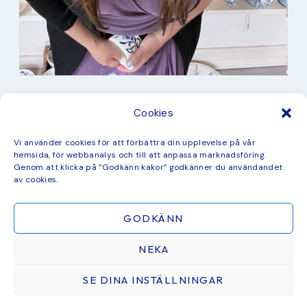
I min studio
Cookies
Keramik
Kurbits
Kurser
Vi använder cookies för att förbättra din upplevelse på vår
Måleri
hemsida, för webbanalys och till att anpassa marknadsföring.
mina favorit recept
Genom att klicka på ”Godkänn kakor” godkänner du användandet
Mönster
av cookies.
ny kollektion
GODKÄNN
NEKA
SE DINA INSTÄLLNINGAR
ÅTERFÖRSÄLJARE & SAMARBETEN
BLOGG
CHECKOUT
COOKIE POLICY
GRATIS MÅLARBILD