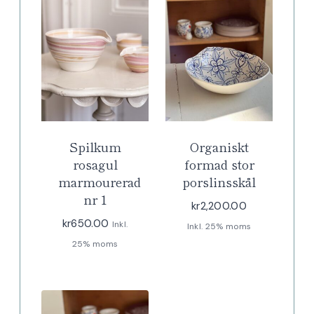
Spilkum
Organiskt
rosagul
formad stor
marmourerad
porslinsskål
nr 1
kr
2,200.00
kr
650.00
Inkl.
Inkl. 25% moms
25% moms