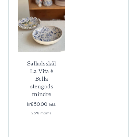
Salladsskål
La Vita é
Bella
stengods
mindre
kr
850.00
Inkl.
25% moms