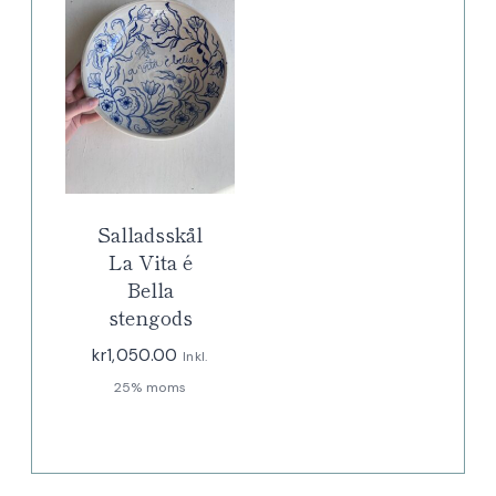
Salladsskål
La Vita é
Bella
stengods
kr
1,050.00
Inkl.
25% moms