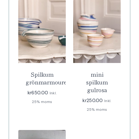
Spilkum
mini
grönmarmourerad
spilkum
gulrosa
kr
650.00
Inkl.
kr
250.00
Inkl.
25% moms
25% moms