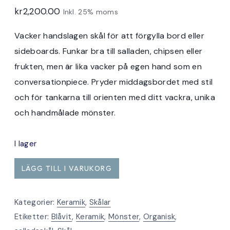
kr
2,200.00
Inkl. 25% moms
Vacker handslagen skål för att förgylla bord eller
sideboards. Funkar bra till salladen, chipsen eller
frukten, men är lika vacker på egen hand som en
conversationpiece. Pryder middagsbordet med stil
och för tankarna till orienten med ditt vackra, unika
och handmålade mönster.
I lager
Organiskt
LÄGG TILL I VARUKORG
formad
stor
Kategorier:
Keramik
,
Skålar
porslinsskål
Etiketter:
Blåvit
,
Keramik
,
Mönster
,
Organisk
,
mängd