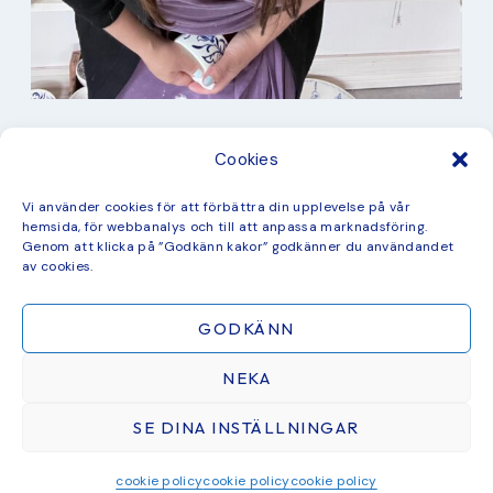
I min studio
Cookies
Keramik
Kurbits
Kurser
Vi använder cookies för att förbättra din upplevelse på vår
Måleri
hemsida, för webbanalys och till att anpassa marknadsföring.
mina favorit recept
Genom att klicka på ”Godkänn kakor” godkänner du användandet
Mönster
av cookies.
ny kollektion
GODKÄNN
NEKA
SE DINA INSTÄLLNINGAR
ÅTERFÖRSÄLJARE & SAMARBETEN
BLOGG
CHECKOUT
COOKIE POLICY
GRATIS MÅLARBILD
© 2026 STUDIO KURBITS · THEME BY
17TH AVENUE
cookie policy
cookie policy
cookie policy