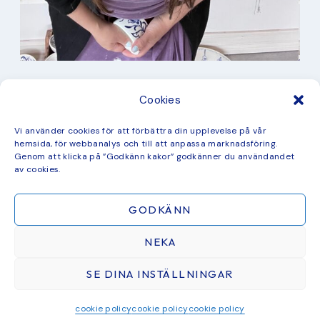
I min studio
Cookies
Keramik
Kurbits
Kurser
Vi använder cookies för att förbättra din upplevelse på vår
Måleri
hemsida, för webbanalys och till att anpassa marknadsföring.
mina favorit recept
Genom att klicka på ”Godkänn kakor” godkänner du användandet
Mönster
av cookies.
ny kollektion
GODKÄNN
NEKA
SE DINA INSTÄLLNINGAR
ÅTERFÖRSÄLJARE & SAMARBETEN
BLOGG
CHECKOUT
COOKIE POLICY
GRATIS MÅLARBILD
© 2026 STUDIO KURBITS · THEME BY
17TH AVENUE
cookie policy
cookie policy
cookie policy