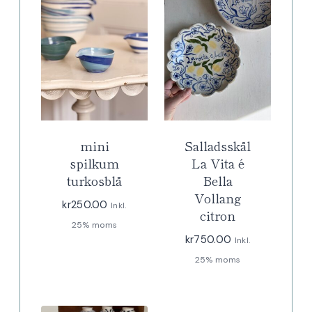
mini
Salladsskål
spilkum
La Vita é
turkosblå
Bella
Vollang
kr
250.00
Inkl.
citron
25% moms
kr
750.00
Inkl.
25% moms