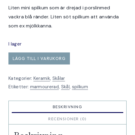
Liten mini spilkum som är drejad i porslinmed
vackra blå ränder. Liten söt spilkum att använda
som ex mjölkkanna.
I lager
mini
LÄGG TILL I VARUKORG
spilkum
blårandig
Kategorier:
Keramik
,
Skålar
mängd
Etiketter:
marmourerad
,
Skål
,
spilkum
BESKRIVNING
RECENSIONER (0)