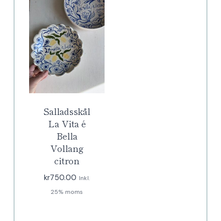
Salladsskål
La Vita é
Bella
Vollang
citron
kr
750.00
Inkl.
25% moms