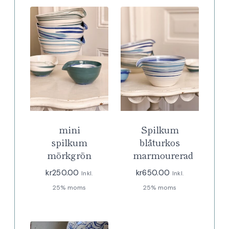
mini
Spilkum
spilkum
blåturkos
mörkgrön
marmourerad
kr
250.00
kr
650.00
Inkl.
Inkl.
25% moms
25% moms