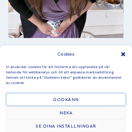
I min studio
Cookies
Keramik
Kurbits
Kurser
Vi använder cookies för att förbättra din upplevelse på vår
Måleri
hemsida, för webbanalys och till att anpassa marknadsföring.
mina favorit recept
Genom att klicka på ”Godkänn kakor” godkänner du användandet
Mönster
av cookies.
ny kollektion
GODKÄNN
NEKA
SE DINA INSTÄLLNINGAR
ÅTERFÖRSÄLJARE & SAMARBETEN
BLOGG