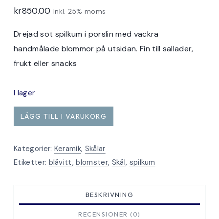
kr
850.00
Inkl. 25% moms
Drejad söt spilkum i porslin med vackra
handmålade blommor på utsidan. Fin till sallader,
frukt eller snacks
I lager
Spilkum
LÄGG TILL I VARUKORG
stor
blåblommig
Kategorier:
Keramik
,
Skålar
lägre
Etiketter:
blåvitt
,
blomster
,
Skål
,
spilkum
mängd
BESKRIVNING
RECENSIONER (0)