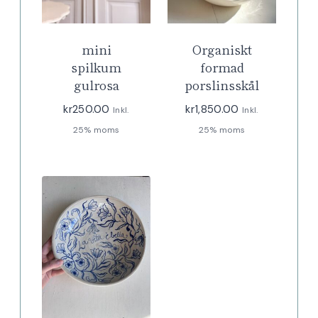
mini
Organiskt
spilkum
formad
gulrosa
porslinsskål
kr
250.00
kr
1,850.00
Inkl.
Inkl.
25% moms
25% moms