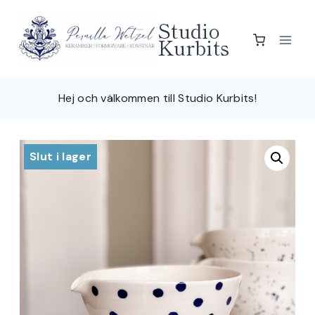
Skip
Studio
to
Kurbits
content
Hej och välkommen till Studio Kurbits!
Slut i lager