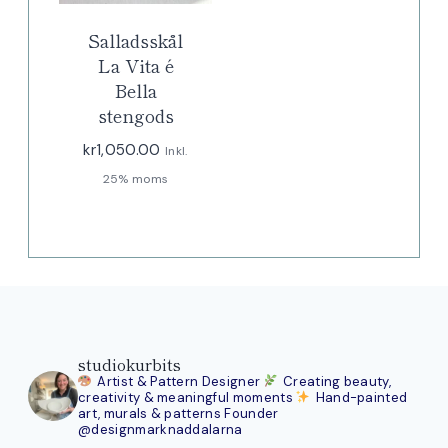
Salladsskål
La Vita é
Bella
stengods
kr
1,050.00
Inkl.
25% moms
studiokurbits
Artist & Pattern Designer
Creating beauty,
creativity & meaningful moments
Hand-painted
art, murals & patterns
Founder
@designmarknaddalarna