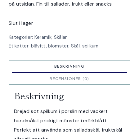
på utsidan. Fin till sallader, frukt eller snacks
Slut i lager
Kategorier:
Keramik
,
Skålar
Etiketter:
blåvitt
,
blomster
,
Skål
,
spilkum
BESKRIVNING
RECENSIONER (0)
Beskrivning
Drejad söt spilkum i porslin med vackert
handmålat prickigt mönster i mörkblått.
Perfekt att använda som salladsskål, fruktskål