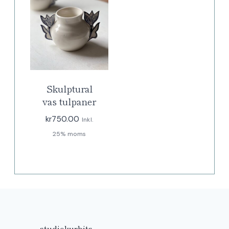
Skulptural
vas tulpaner
kr
750.00
Inkl.
25% moms
studiokurbits