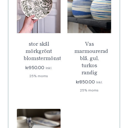
stor skål
Vas
mörkgrönt
marmourerad
blomstermönster
blå, gul,
turkos
kr
950.00
Inkl.
randig
25% moms
kr
850.00
Inkl.
25% moms