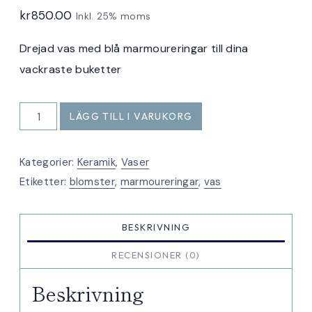
kr
850.00
Inkl. 25% moms
Drejad vas med blå marmoureringar till dina
vackraste buketter
Vas
LÄGG TILL I VARUKORG
marmourerad
blåvit
Kategorier:
Keramik
,
Vaser
mängd
Etiketter:
blomster
,
marmoureringar
,
vas
BESKRIVNING
RECENSIONER (0)
Beskrivning