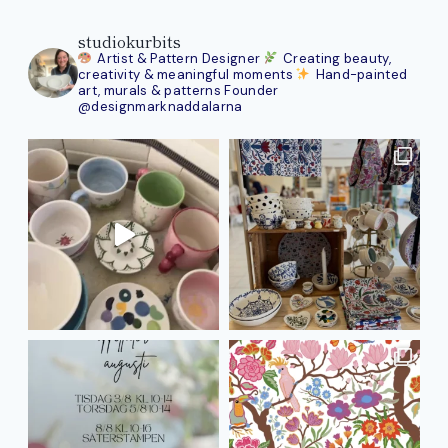
studiokurbits
Artist & Pattern Designer
Creating beauty,
creativity & meaningful moments
Hand-painted
art, murals & patterns
Founder
@designmarknaddalarna