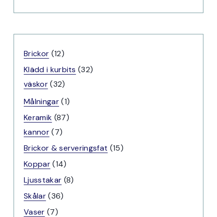
12
Brickor
12
produkter
32
Klädd i kurbits
32
32
produkter
väskor
32
produkter
1
Målningar
1
produkt
87
Keramik
87
7
produkter
kannor
7
produkter
15
Brickor & serveringsfat
15
produkter
14
Koppar
14
produkter
8
Ljusstakar
8
produkter
36
Skålar
36
produkter
7
Vaser
7