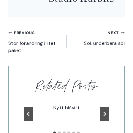
Inläggsnavigering
PREVIOUS
NEXT
Stor förändring i litet
Sol, underbara sol
paket
Related Posts
ng
Nytt blåvitt