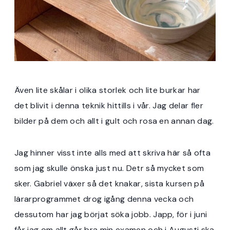
Även lite skålar i olika storlek och lite burkar har
det blivit i denna teknik hittills i vår. Jag delar fler
bilder på dem och allt i gult och rosa en annan dag.
Jag hinner visst inte alls med att skriva här så ofta
som jag skulle önska just nu. Detr så mycket som
sker. Gabriel växer så det knakar, sista kursen på
lärarprogrammet drog igång denna vecka och
dessutom har jag börjat söka jobb. Japp, för i juni
får jag om allt går bra min examen och i Augusti ska