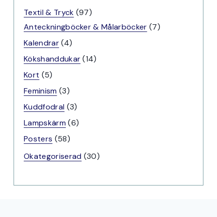
produkter
97
Textil & Tryck
97
produkter
7
Anteckningböcker & Målarböcker
7
produkter
4
Kalendrar
4
produkter
14
Kökshanddukar
14
produkter
5
Kort
5
produkter
3
Feminism
3
produkter
3
Kuddfodral
3
produkter
6
Lampskärm
6
produkter
58
Posters
58
produkter
30
Okategoriserad
30
produkter