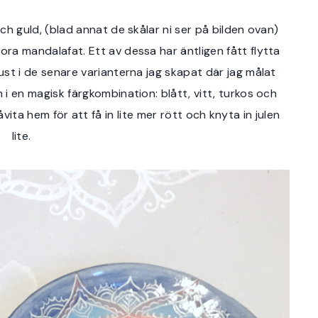
t och guld, (blad annat de skålar ni ser på bilden ovan)
tora mandalafat. Ett av dessa har äntligen fått flytta
tjust i de senare varianterna jag skapat där jag målat
 i en magisk färgkombination: blått, vitt, turkos och
ita hem för att få in lite mer rött och knyta in julen
lite.