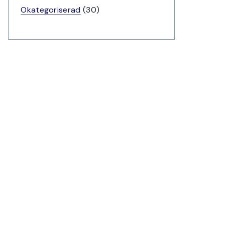
produkter
30
Okategoriserad
30
produkter