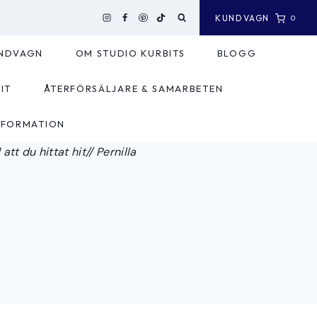
KUNDVAGN
0
NDVAGN
OM STUDIO KURBITS
BLOGG
IT
ÅTERFÖRSÄLJARE & SAMARBETEN
NFORMATION
tt du hittat hit// Pernilla