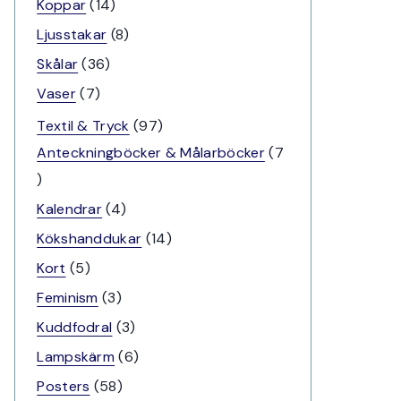
produkter
14
Koppar
14
produkter
8
Ljusstakar
8
produkter
36
Skålar
36
produkter
7
Vaser
7
produkter
97
Textil & Tryck
97
produkter
Anteckningböcker & Målarböcker
7
7
produkter
4
Kalendrar
4
produkter
14
Kökshanddukar
14
produkter
5
Kort
5
produkter
3
Feminism
3
produkter
3
Kuddfodral
3
produkter
6
Lampskärm
6
produkter
58
Posters
58