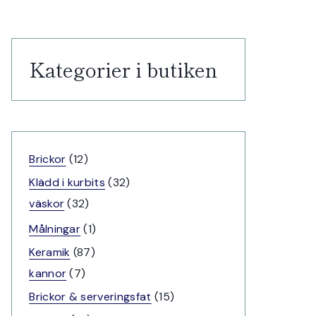
Kategorier i butiken
12
Brickor
12
produkter
32
Klädd i kurbits
32
32
produkter
väskor
32
produkter
1
Målningar
1
produkt
87
Keramik
87
7
produkter
kannor
7
produkter
15
Brickor & serveringsfat
15