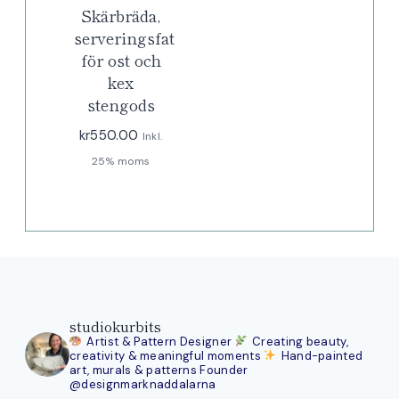
Skärbräda,
serveringsfat
för ost och
kex
stengods
kr
550.00
Inkl.
25% moms
studiokurbits
Artist & Pattern Designer
Creating beauty,
creativity & meaningful moments
Hand-painted
art, murals & patterns
Founder
@designmarknaddalarna