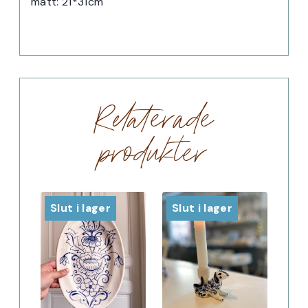
mått: 21*31cm
Relaterade
produkter
Slut i lager
Slut i lager