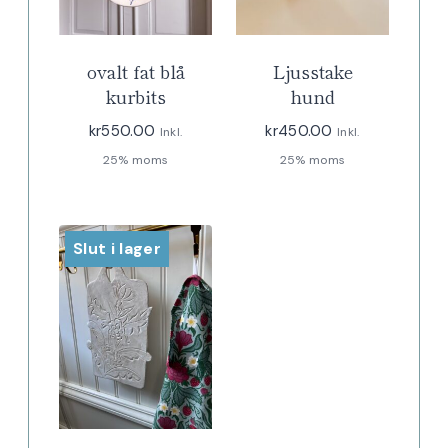
ovalt fat blå
Ljusstake
kurbits
hund
kr
550.00
kr
450.00
Inkl.
Inkl.
25% moms
25% moms
Slut i lager