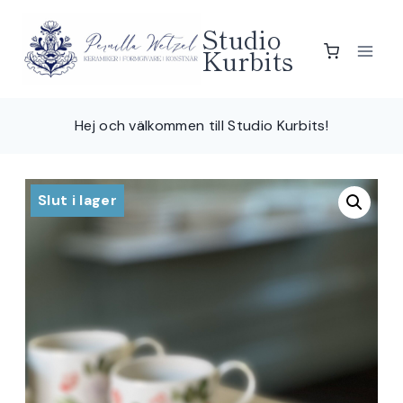
Skip
Studio
to
Kurbits
content
Hej och välkommen till Studio Kurbits!
Slut i lager