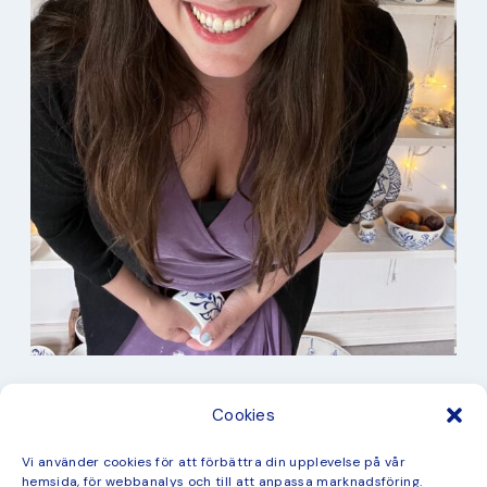
I min studio
Cookies
Keramik
Kurbits
Kurser
Vi använder cookies för att förbättra din upplevelse på vår
Måleri
hemsida, för webbanalys och till att anpassa marknadsföring.