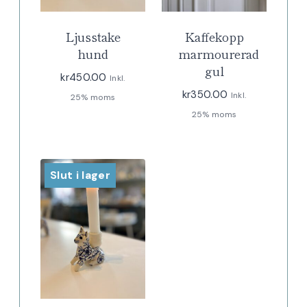
Ljusstake
Kaffekopp
hund
marmourerad
gul
kr
450.00
Inkl.
kr
350.00
Inkl.
25% moms
25% moms
Slut i lager