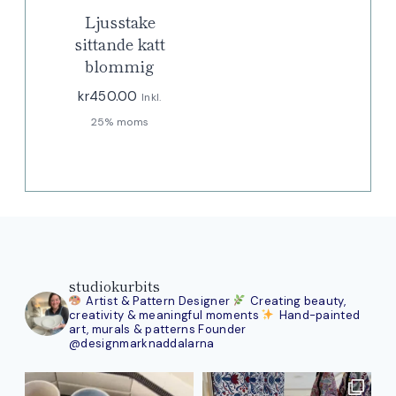
Ljusstake
sittande katt
blommig
kr
450.00
Inkl.
25% moms
studiokurbits
Artist & Pattern Designer
Creating beauty,
creativity & meaningful moments
Hand-painted
art, murals & patterns
Founder
@designmarknaddalarna