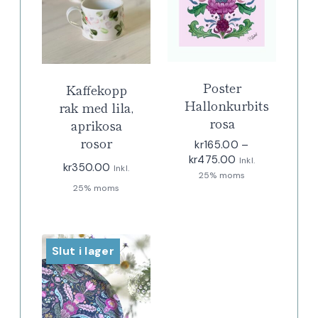
Poster
Kaffekopp
Hallonkurbits
rak med lila,
rosa
aprikosa
rosor
kr
165.00
–
Prisintervall:
kr
475.00
Inkl.
kr
350.00
Inkl.
kr165.00
25% moms
till
25% moms
kr475.00
Slut i lager