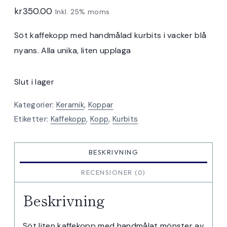
kr
350.00
Inkl. 25% moms
Söt kaffekopp med handmålad kurbits i vacker blå
nyans. Alla unika, liten upplaga
Slut i lager
Kategorier:
Keramik
,
Koppar
Etiketter:
Kaffekopp
,
Kopp
,
Kurbits
BESKRIVNING
RECENSIONER (0)
Beskrivning
Söt liten kaffekopp med handmålat mönster av