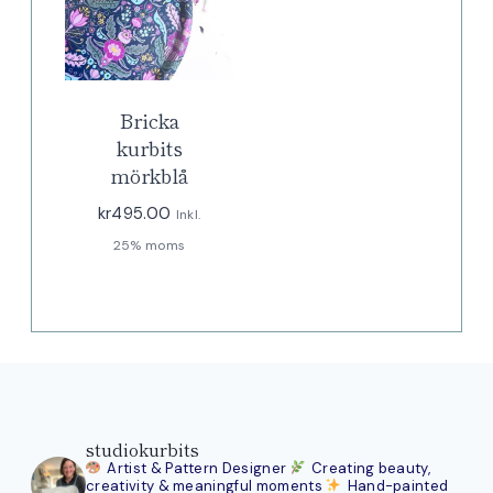
Bricka
kurbits
mörkblå
kr
495.00
Inkl.
25% moms
studiokurbits
Artist & Pattern Designer
Creating beauty,
creativity & meaningful moments
Hand-painted