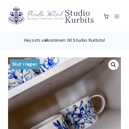
Skip
Studio
to
Kurbits
content
Hej och välkommen till Studio Kurbits!
Slut i lager