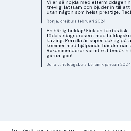
Vi är så nöjda med eftermiddagen ho
trevlig, lättsam och bjuder in till a
utan någon som helst prestige. Tac
Ronja, drejkurs februari 2024
En härlig heldag! Fick en fantastisk
födelsedagspresent med heldagskur
kavling. Pernilla är super duktig på 
kommer med hjälpande händer när 
Rekommenderar varmt ett besök hi
gärna igen!
Julia J, heldagskurs keramik januari 2024
ÅTERFÖRSÄLJARE & SAMARBETEN
BLOGG
CHECKOUT