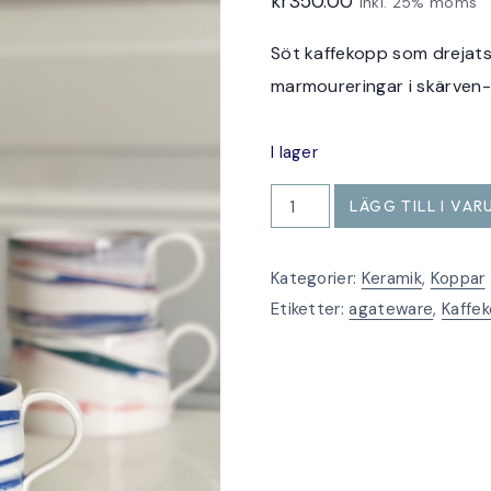
kr
350.00
Inkl. 25% moms
Söt kaffekopp som drejats 
marmoureringar i skärven- 
I lager
Kaffekopp
LÄGG TILL I VA
marmourerad
mörkblå
Kategorier:
Keramik
,
Koppar
rak
Etiketter:
agateware
,
Kaffe
mängd