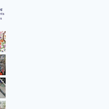
ng
nts
ns