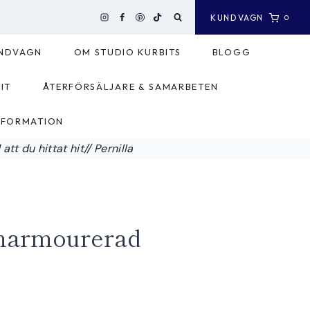
KUNDVAGN
0
NDVAGN
OM STUDIO KURBITS
BLOGG
IT
ÅTERFÖRSÄLJARE & SAMARBETEN
NFORMATION
tt du hittat hit// Pernilla
marmourerad