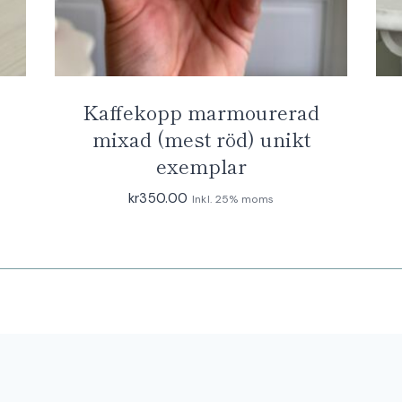
Kaffekopp marmourerad
mixad (mest röd) unikt
exemplar
kr
350.00
Inkl. 25% moms