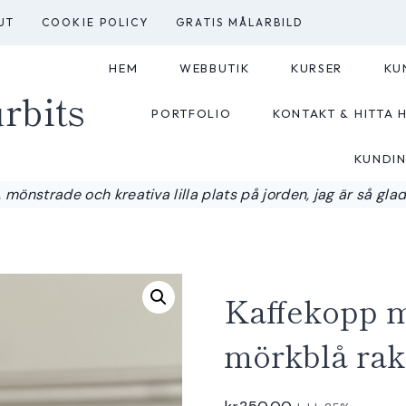
UT
COOKIE POLICY
GRATIS MÅLARBILD
HEM
WEBBUTIK
KURSER
KU
rbits
PORTFOLIO
KONTAKT & HITTA H
KUNDI
 mönstrade och kreativa lilla plats på jorden, jag är så glad a
Kaffekopp 
mörkblå rak