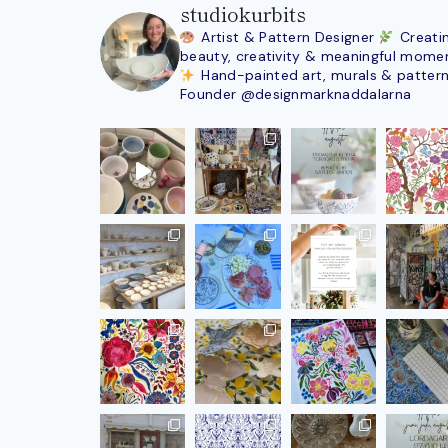
studiokurbits
Artist & Pattern Designer
Creati
beauty, creativity & meaningful mome
Hand-painted art, murals & patter
Founder @designmarknaddalarna