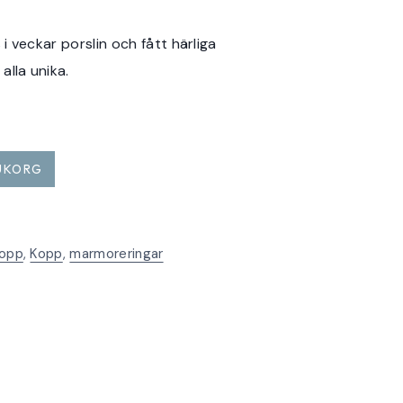
i veckar porslin och fått härliga
alla unika.
RUKORG
kopp
,
Kopp
,
marmoreringar