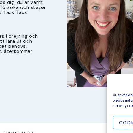
s dig, du är varm,
tt försöka och skapa
k Tack Tack
s i drejning och
att lära ut och
det behövs.
t, återkommer
Vi använder
webbanalys
kakor” god
GOD
COOKIE POLICY