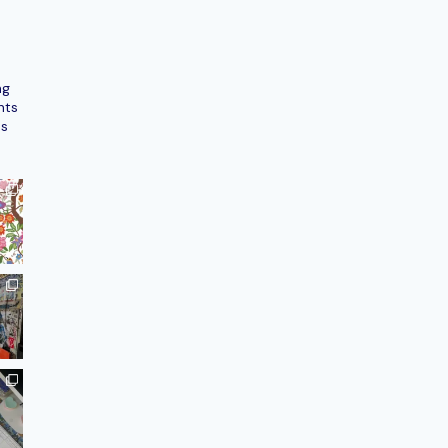
ng
nts
ns