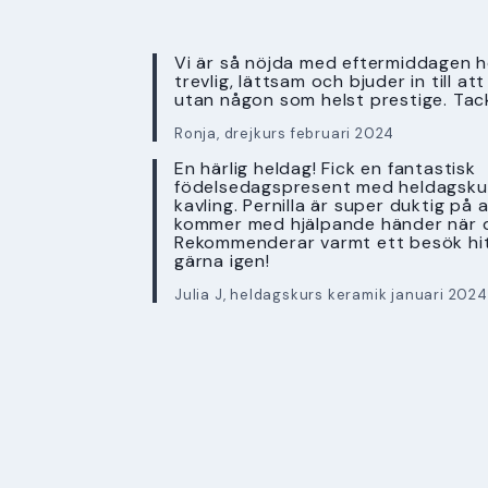
Vi är så nöjda med eftermiddagen ho
trevlig, lättsam och bjuder in till a
utan någon som helst prestige. Tac
Ronja, drejkurs februari 2024
En härlig heldag! Fick en fantastisk
födelsedagspresent med heldagskur
kavling. Pernilla är super duktig på 
kommer med hjälpande händer när 
Rekommenderar varmt ett besök hi
gärna igen!
Julia J, heldagskurs keramik januari 2024