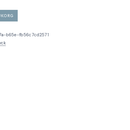
RUKORG
7a-b65e-fb56c7cd2571
yck