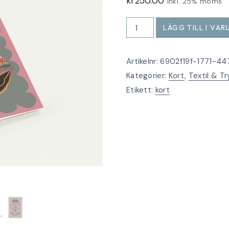
kr
250.00
Inkl. 25% moms
Kurbitskort
LÄGG TILL I VA
med
gulddetaljer
Artikelnr:
6902f19f-1771-44
10
Kategorier:
Kort
,
Textil & Tr
pack
Etikett:
kort
mängd