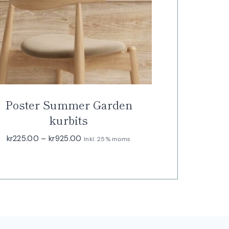
Poster Summer Garden
kurbits
Prisintervall:
kr
225.00
–
kr
925.00
Inkl. 25% moms
kr225.00
till
kr925.00