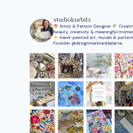
studiokurbits
Artist & Pattern Designer
Creati
beauty, creativity & meaningful mome
Hand-painted art, murals & patter
Founder @designmarknaddalarna