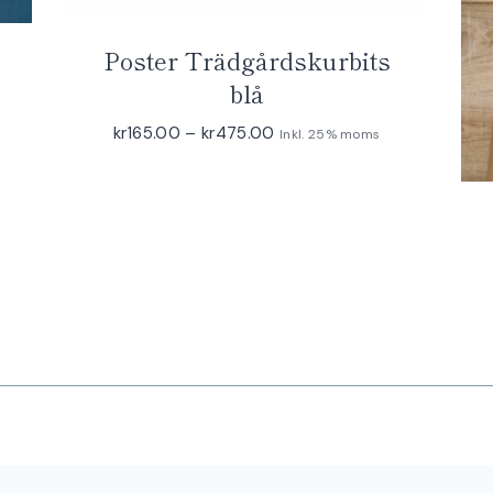
Poster Trädgårdskurbits
blå
Prisintervall:
kr
165.00
–
kr
475.00
Inkl. 25% moms
kr165.00
till
kr475.00