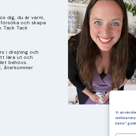
s dig, du är varm,
tt försöka och skapa
k Tack Tack
s i drejning och
att lära ut och
det behövs.
t, återkommer
Vi använder
webbanalys
kakor” god