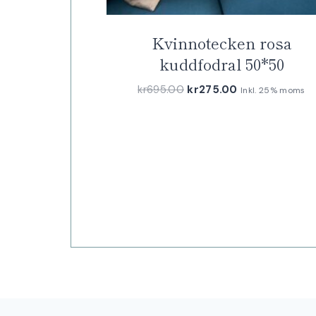
Kvinnotecken rosa
kuddfodral 50*50
Det
Det
kr
695.00
kr
275.00
Inkl. 25% moms
ursprungliga
nuvarande
priset
priset
var:
är:
kr695.00.
kr275.00.