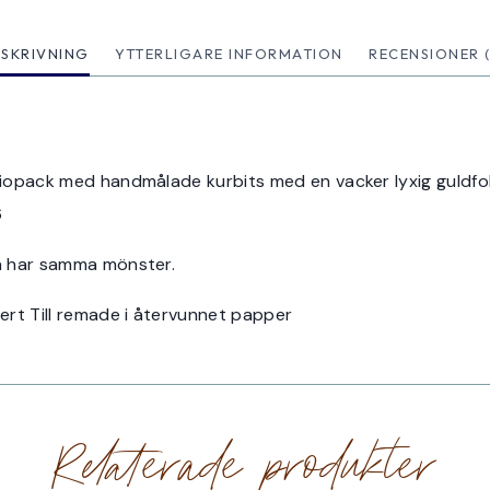
ESKRIVNING
YTTERLIGARE INFORMATION
RECENSIONER (
tiopack med handmålade kurbits med en vacker lyxig guldfoli
6
lla har samma mönster.
rt Till remade i återvunnet papper
Relaterade produkter