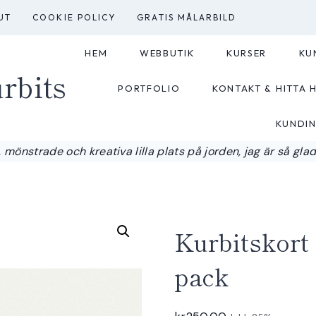
UT
COOKIE POLICY
GRATIS MÅLARBILD
HEM
WEBBUTIK
KURSER
KU
rbits
PORTFOLIO
KONTAKT & HITTA H
KUNDI
 mönstrade och kreativa lilla plats på jorden, jag är så glad a
Kurbitskort 
pack