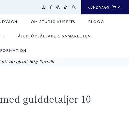
KUNDVAGN
0
NDVAGN
OM STUDIO KURBITS
BLOGG
IT
ÅTERFÖRSÄLJARE & SAMARBETEN
NFORMATION
tt du hittat hit// Pernilla
med gulddetaljer 10