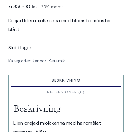
kr
350.00
Inkl. 25% moms
Drejad liten mjölkkanna med blomstermönster i
blått
Slut i lager
Kategorier:
kannor
,
Keramik
BESKRIVNING
RECENSIONER (0)
Beskrivning
Liien drejad mjölkkanna med handmålat
mönster i blått