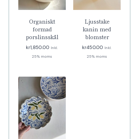
Organiskt
Ljusstake
formad
kanin med
porslinsskål
blomster
kr
1,850.00
kr
450.00
Inkl.
Inkl.
25% moms
25% moms