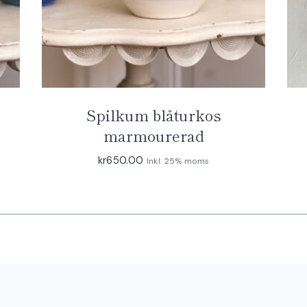
Spilkum blåturkos
marmourerad
kr
650.00
Inkl. 25% moms