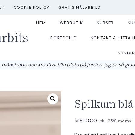
UT
COOKIE POLICY
GRATIS MÅLARBILD
HEM
WEBBUTIK
KURSER
KU
rbits
PORTFOLIO
KONTAKT & HITTA H
KUNDI
 mönstrade och kreativa lilla plats på jorden, jag är så glad a
Spilkum bl
kr
650.00
Inkl. 25% moms
Drejad söt spilkum i porsl