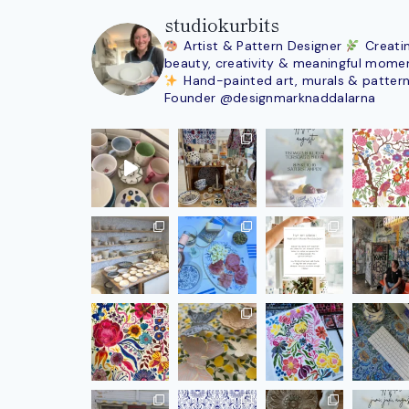
studiokurbits
Artist & Pattern Designer
Creati
beauty, creativity & meaningful mome
Hand-painted art, murals & patter
Founder @designmarknaddalarna