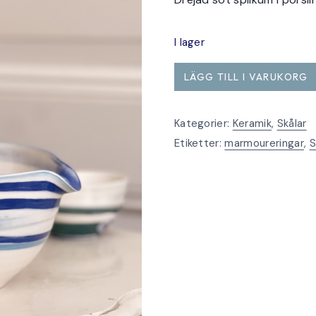
I lager
Spilkum
LÄGG TILL I VARUKORG
blå
marmourerad
Kategorier:
Keramik
,
Skålar
mängd
Etiketter:
marmoureringar
,
S