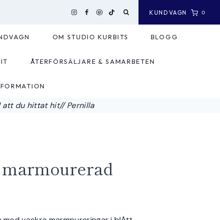
KUNDVAGN
0
NDVAGN
OM STUDIO KURBITS
BLOGG
IT
ÅTERFÖRSÄLJARE & SAMARBETEN
NFORMATION
tt du hittat hit// Pernilla
å marmourerad
in med vackra marmpureringar i blått.