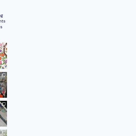
ng
nts
ns