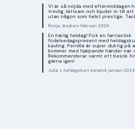
Vi är så nöjda med eftermiddagen ho
trevlig, lättsam och bjuder in till a
utan någon som helst prestige. Tac
Ronja, drejkurs februari 2024
En härlig heldag! Fick en fantastisk
födelsedagspresent med heldagskur
kavling. Pernilla är super duktig på 
kommer med hjälpande händer när 
Rekommenderar varmt ett besök hi
gärna igen!
Julia J, heldagskurs keramik januari 2024