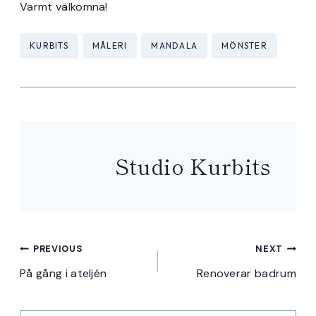
Varmt välkomna!
Post
KURBITS
MÅLERI
MANDALA
MÖNSTER
Tags:
Studio Kurbits
Inläggsnavigering
PREVIOUS
NEXT
På gång i ateljén
Renoverar badrum