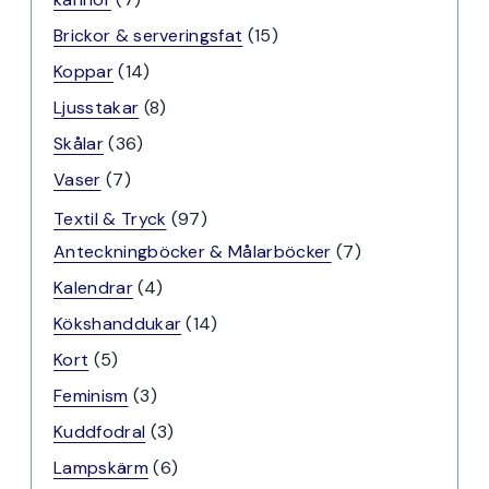
produkter
15
Brickor & serveringsfat
15
produkter
14
Koppar
14
produkter
8
Ljusstakar
8
produkter
36
Skålar
36
produkter
7
Vaser
7
produkter
97
Textil & Tryck
97
produkter
7
Anteckningböcker & Målarböcker
7
produkter
4
Kalendrar
4
produkter
14
Kökshanddukar
14
produkter
5
Kort
5
produkter
3
Feminism
3
produkter
3
Kuddfodral
3
produkter
6
Lampskärm
6