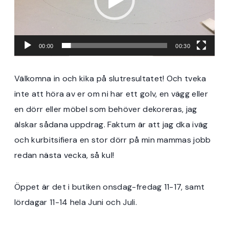
o
s
p
00:00
00:30
e
l
Välkomna in och kika på slutresultatet! Och tveka
a
inte att höra av er om ni har ett golv, en vägg eller
r
en dörr eller möbel som behöver dekoreras, jag
e
älskar sådana uppdrag. Faktum är att jag dka iväg
och kurbitsifiera en stor dörr på min mammas jobb
redan nästa vecka, så kul!
Öppet är det i butiken onsdag-fredag 11-17, samt
lördagar 11-14 hela Juni och Juli.