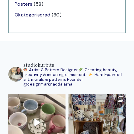
produkter
58
Posters
58
produkter
30
Okategoriserad
30
produkter
studiokurbits
Artist & Pattern Designer
Creating beauty,
creativity & meaningful moments
Hand-painted
art, murals & patterns
Founder
@designmarknaddalarna