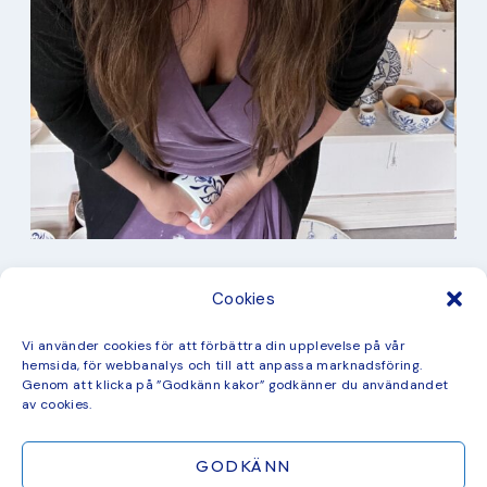
I min studio
Cookies
Keramik
Kurbits
Kurser
Vi använder cookies för att förbättra din upplevelse på vår
Måleri
hemsida, för webbanalys och till att anpassa marknadsföring.
mina favorit recept
Genom att klicka på ”Godkänn kakor” godkänner du användandet
Mönster
av cookies.
ny kollektion
GODKÄNN