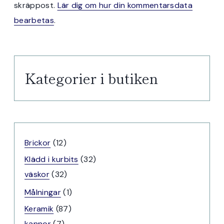
skräppost.
Lär dig om hur din kommentarsdata
bearbetas
.
Kategorier i butiken
12
Brickor
12
produkter
32
Klädd i kurbits
32
32
produkter
väskor
32
produkter
1
Målningar
1
produkt
87
Keramik
87
7
produkter
kannor
7