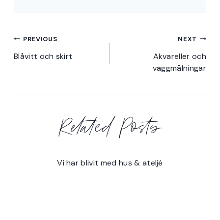
Inläggsnavigering
PREVIOUS
NEXT
Blåvitt och skirt
Akvareller och
väggmålningar
Related Posts
Vi har blivit med hus & ateljé