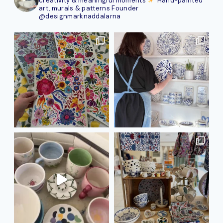
creativity & meaningful moments
Hand-painted
art, murals & patterns
Founder
@designmarknaddalarna