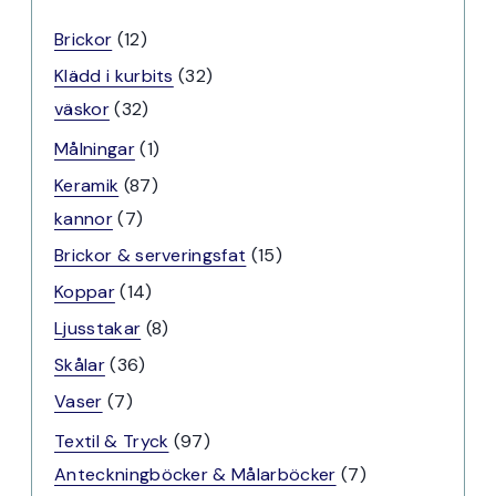
12
Brickor
12
produkter
32
Klädd i kurbits
32
32
produkter
väskor
32
produkter
1
Målningar
1
produkt
87
Keramik
87
7
produkter
kannor
7
produkter
15
Brickor & serveringsfat
15
produkter
14
Koppar
14
produkter
8
Ljusstakar
8
produkter
36
Skålar
36
produkter
7
Vaser
7
produkter
97
Textil & Tryck
97
produkter
7
Anteckningböcker & Målarböcker
7