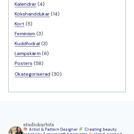
produkter
4
Kalendrar
4
produkter
14
Kökshanddukar
14
produkter
5
Kort
5
produkter
3
Feminism
3
produkter
3
Kuddfodral
3
produkter
6
Lampskärm
6
produkter
58
Posters
58
produkter
30
Okategoriserad
30
produkter
studiokurbits
Artist & Pattern Designer
Creating beauty,