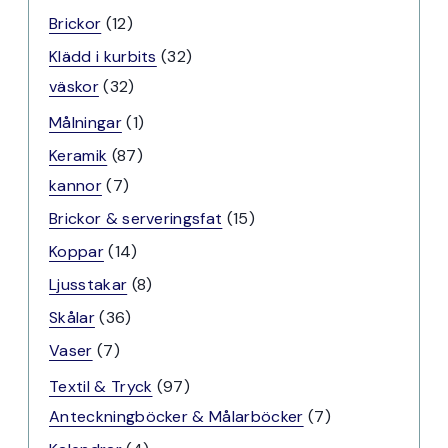
12
Brickor
12
produkter
32
Klädd i kurbits
32
32
produkter
väskor
32
produkter
1
Målningar
1
produkt
87
Keramik
87
7
produkter
kannor
7
produkter
15
Brickor & serveringsfat
15
produkter
14
Koppar
14
produkter
8
Ljusstakar
8
produkter
36
Skålar
36
produkter
7
Vaser
7
produkter
97
Textil & Tryck
97
produkter
7
Anteckningböcker & Målarböcker
7
produkter