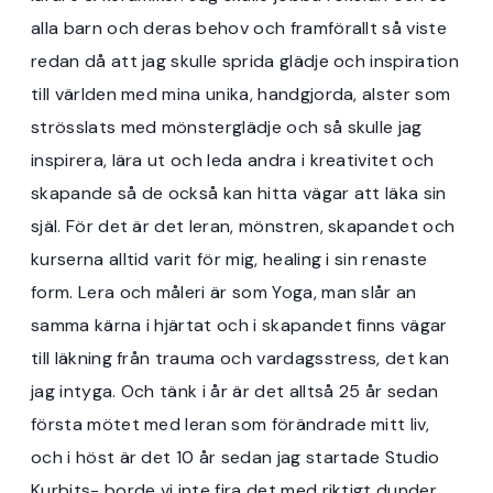
alla barn och deras behov och framförallt så viste
redan då att jag skulle sprida glädje och inspiration
till världen med mina unika, handgjorda, alster som
strösslats med mönsterglädje och så skulle jag
inspirera, lära ut och leda andra i kreativitet och
skapande så de också kan hitta vägar att läka sin
själ. För det är det leran, mönstren, skapandet och
kurserna alltid varit för mig, healing i sin renaste
form. Lera och måleri är som Yoga, man slår an
samma kärna i hjärtat och i skapandet finns vägar
till läkning från trauma och vardagsstress, det kan
jag intyga. Och tänk i år är det alltså 25 år sedan
första mötet med leran som förändrade mitt liv,
och i höst är det 10 år sedan jag startade Studio
Kurbits- borde vi inte fira det med riktigt dunder