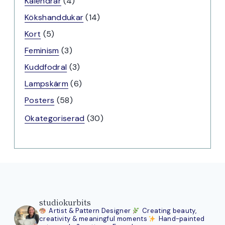
4
Kalendrar
4
produkter
14
Kökshanddukar
14
produkter
5
Kort
5
produkter
3
Feminism
3
produkter
3
Kuddfodral
3
produkter
6
Lampskärm
6
produkter
58
Posters
58
produkter
30
Okategoriserad
30
produkter
studiokurbits
Artist & Pattern Designer
Creating beauty,
creativity & meaningful moments
Hand-painted