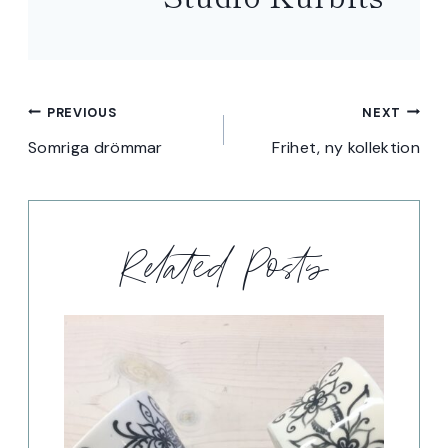
Inläggsnavigering
PREVIOUS
NEXT
Somriga drömmar
Frihet, ny kollektion
Related Posts