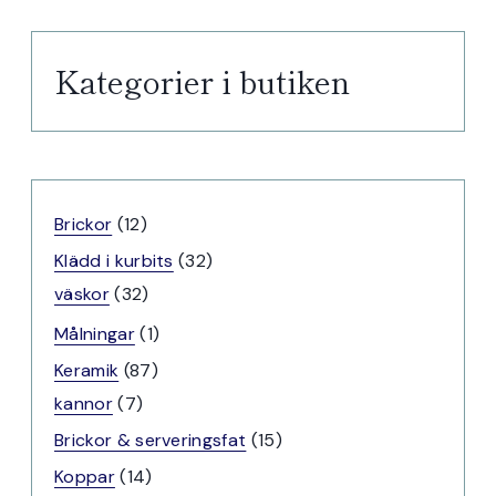
Kategorier i butiken
12
Brickor
12
produkter
32
Klädd i kurbits
32
32
produkter
väskor
32
produkter
1
Målningar
1
produkt
87
Keramik
87
7
produkter
kannor
7
produkter
15
Brickor & serveringsfat
15
produkter
14
Koppar
14