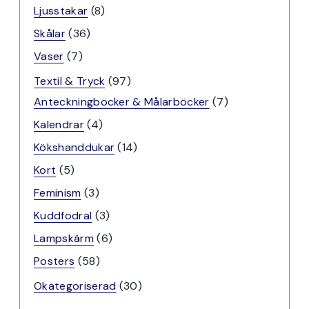
produkter
8
Ljusstakar
8
produkter
36
Skålar
36
produkter
7
Vaser
7
produkter
97
Textil & Tryck
97
produkter
7
Anteckningböcker & Målarböcker
7
produkter
4
Kalendrar
4
produkter
14
Kökshanddukar
14
produkter
5
Kort
5
produkter
3
Feminism
3
produkter
3
Kuddfodral
3
produkter
6
Lampskärm
6
produkter
58
Posters
58
produkter
30
Okategoriserad
30
produkter