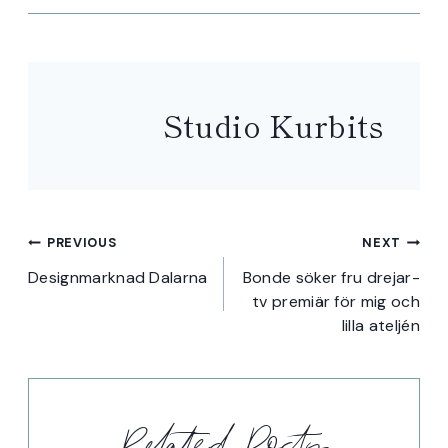
Studio Kurbits
Inläggsnavigering
PREVIOUS
NEXT
Designmarknad Dalarna
Bonde söker fru drejar-
tv premiär för mig och
lilla ateljén
Related Posts