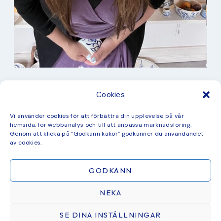
I min studio
Cookies
Keramik
Kurbits
Kurser
Vi använder cookies för att förbättra din upplevelse på vår
Måleri
hemsida, för webbanalys och till att anpassa marknadsföring.
mina favorit recept
Genom att klicka på ”Godkänn kakor” godkänner du användandet
Mönster
av cookies.
ny kollektion
GODKÄNN
NEKA
SE DINA INSTÄLLNINGAR
ÅTERFÖRSÄLJARE & SAMARBETEN
BLOGG