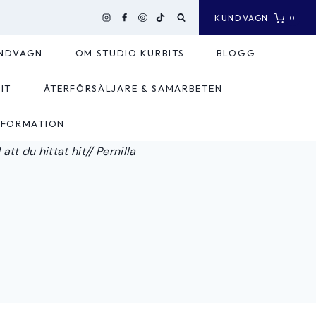
KUNDVAGN
0
NDVAGN
OM STUDIO KURBITS
BLOGG
IT
ÅTERFÖRSÄLJARE & SAMARBETEN
NFORMATION
tt du hittat hit// Pernilla