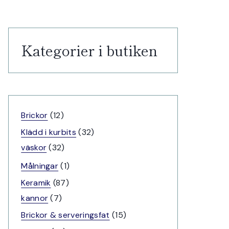
Kategorier i butiken
12
Brickor
12
produkter
32
Klädd i kurbits
32
32
produkter
väskor
32
produkter
1
Målningar
1
produkt
87
Keramik
87
7
produkter
kannor
7
produkter
15
Brickor & serveringsfat
15