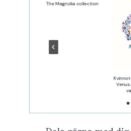
The Magnolia collection
ill ny lokal-
Kvinnot
irationen
Venus…
va
Dela gärna med dig 