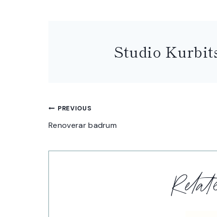
Studio Kurbit
Inläggsnavigering
PREVIOUS
Renoverar badrum
Rela