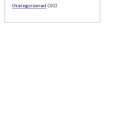
produkter
30
Okategoriserad
30
produkter