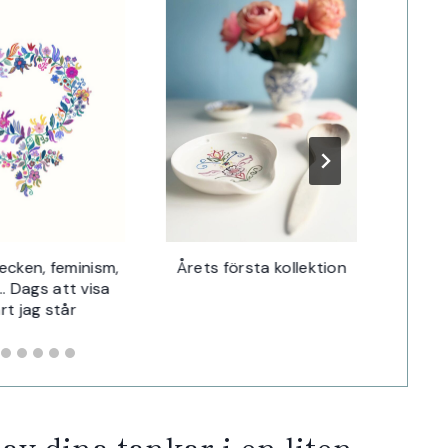
Svartv
ecken, feminism,
Årets första kollektion
 Dags att visa
rt jag står
av dina tankar i en liten