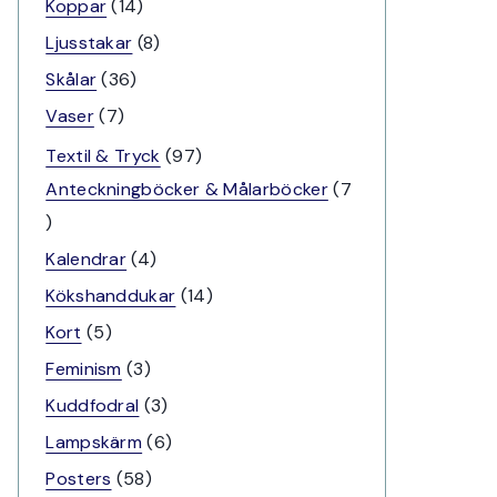
produkter
14
Koppar
14
produkter
8
Ljusstakar
8
produkter
36
Skålar
36
produkter
7
Vaser
7
produkter
97
Textil & Tryck
97
produkter
Anteckningböcker & Målarböcker
7
7
produkter
4
Kalendrar
4
produkter
14
Kökshanddukar
14
produkter
5
Kort
5
produkter
3
Feminism
3
produkter
3
Kuddfodral
3
produkter
6
Lampskärm
6
produkter
58
Posters
58