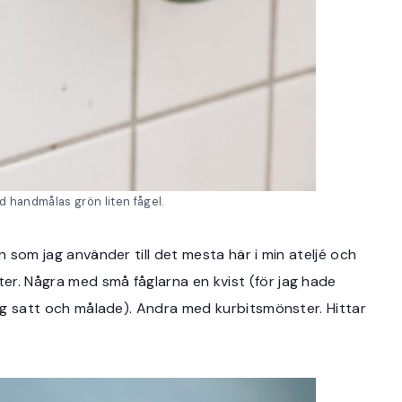
ed handmålas grön liten fågel.
n som jag använder till det mesta här i min ateljé och
er. Några med små fåglarna en kvist (för jag hade
jag satt och målade). Andra med kurbitsmönster. Hittar