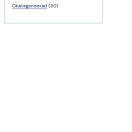
produkter
30
Okategoriserad
30
produkter