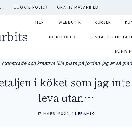
UT
COOKIE POLICY
GRATIS MÅLARBILD
HEM
WEBBUTIK
KURSER
KU
rbits
PORTFOLIO
KONTAKT & HITTA H
KUNDI
 mönstrade och kreativa lilla plats på jorden, jag är så glad a
etaljen i köket som jag inte
leva utan…
17 MARS, 2024
KERAMIK