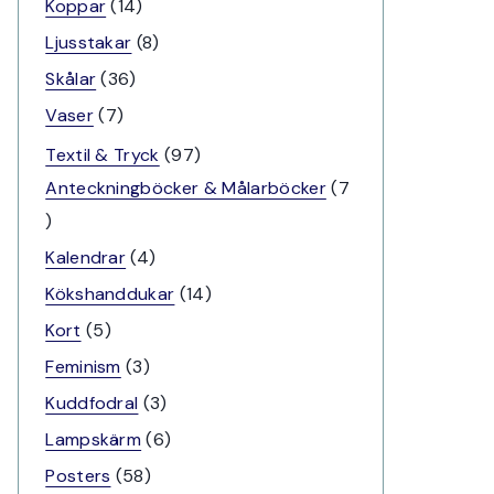
produkter
14
Koppar
14
produkter
8
Ljusstakar
8
produkter
36
Skålar
36
produkter
7
Vaser
7
produkter
97
Textil & Tryck
97
produkter
Anteckningböcker & Målarböcker
7
7
produkter
4
Kalendrar
4
produkter
14
Kökshanddukar
14
produkter
5
Kort
5
produkter
3
Feminism
3
produkter
3
Kuddfodral
3
produkter
6
Lampskärm
6
produkter
58
Posters
58