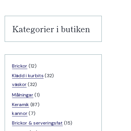
Kategorier i butiken
12
Brickor
12
produkter
32
Klädd i kurbits
32
32
produkter
väskor
32
produkter
1
Målningar
1
produkt
87
Keramik
87
7
produkter
kannor
7
produkter
15
Brickor & serveringsfat
15