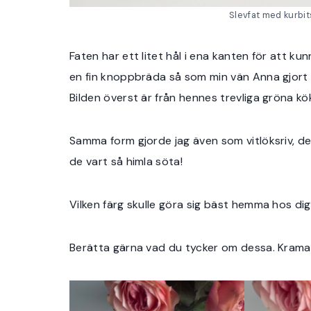
Slevfat med kurbit
Faten har ett litet hål i ena kanten för att 
en fin knoppbräda så som min vän Anna gjort i
Bilden överst är från hennes trevliga gröna kö
Samma form gjorde jag även som vitlöksriv, de 
de vart så himla söta!
Vilken färg skulle göra sig bäst hemma hos di
Berätta gärna vad du tycker om dessa. Kramar/