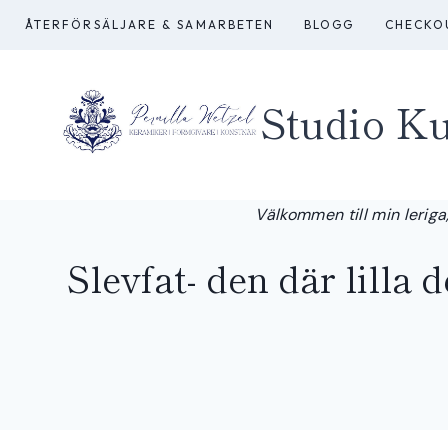
Skip
ÅTERFÖRSÄLJARE & SAMARBETEN
BLOGG
CHECKO
to
content
Studio Ku
Välkommen till min leriga,
Slevfat- den där lilla d