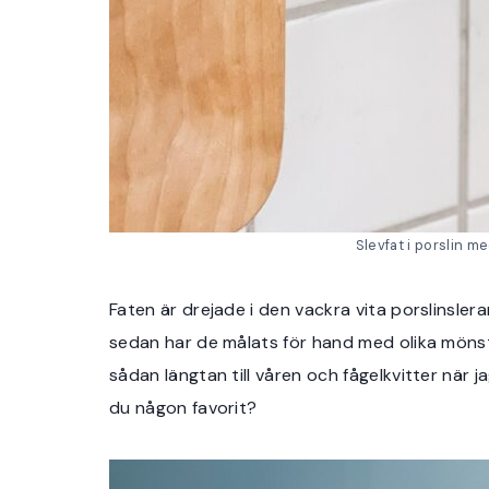
Slevfat i porslin m
Faten är drejade i den vackra vita porslinslera
sedan har de målats för hand med olika mönst
sådan längtan till våren och fågelkvitter när 
du någon favorit?