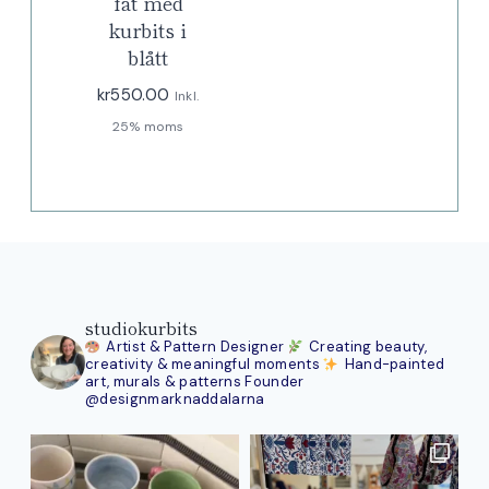
fat med
kurbits i
blått
kr
550.00
Inkl.
25% moms
studiokurbits
Artist & Pattern Designer
Creating beauty,
creativity & meaningful moments
Hand-painted
art, murals & patterns
Founder
@designmarknaddalarna