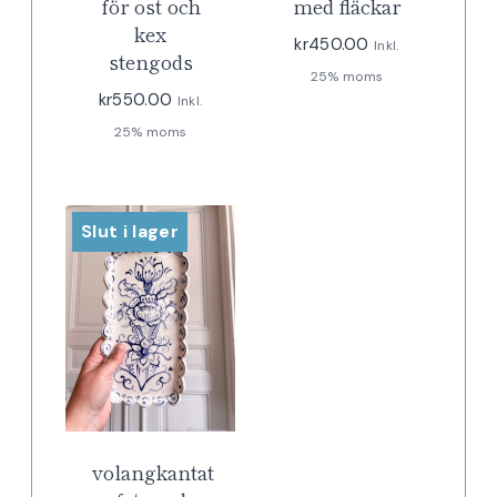
för ost och
med fläckar
kex
kr
450.00
Inkl.
stengods
25% moms
kr
550.00
Inkl.
25% moms
Slut i lager
volangkantat