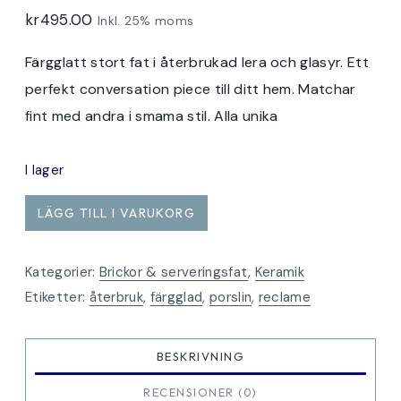
kr
495.00
Inkl. 25% moms
Färgglatt stort fat i återbrukad lera och glasyr. Ett
perfekt conversation piece till ditt hem. Matchar
fint med andra i smama stil. Alla unika
I lager
Återbruksfat
LÄGG TILL I VARUKORG
rundare
form
Kategorier:
Brickor & serveringsfat
,
Keramik
mängd
Etiketter:
återbruk
,
färgglad
,
porslin
,
reclame
BESKRIVNING
RECENSIONER (0)