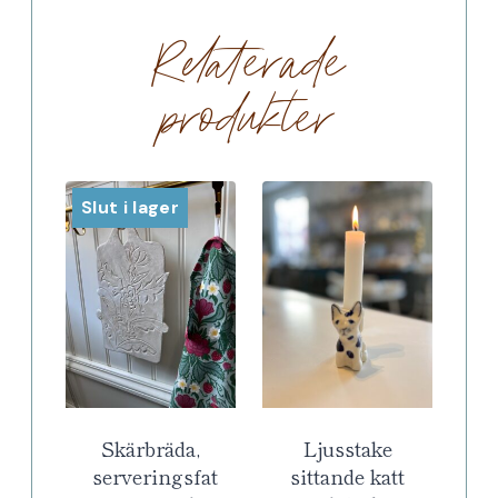
Relaterade
produkter
Slut i lager
Skärbräda,
Ljusstake
serveringsfat
sittande katt