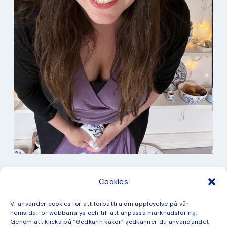
I min studio
Cookies
Keramik
Kurbits
Kurser
Vi använder cookies för att förbättra din upplevelse på vår
Måleri
hemsida, för webbanalys och till att anpassa marknadsföring.
mina favorit recept
Genom att klicka på ”Godkänn kakor” godkänner du användandet