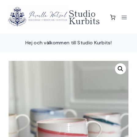
Skip
Studio
to
Kurbits
content
Hej och välkommen till Studio Kurbits!