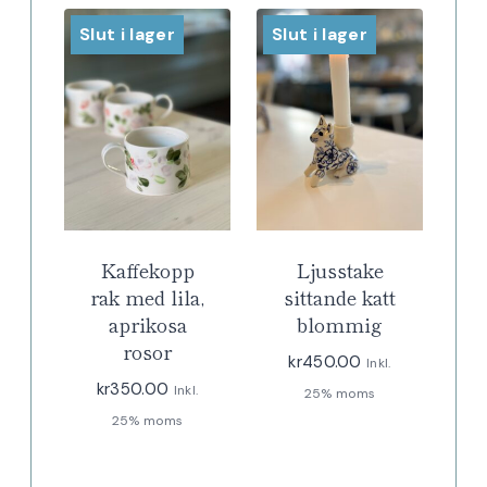
Slut i lager
Slut i lager
Kaffekopp
Ljusstake
rak med lila,
sittande katt
aprikosa
blommig
rosor
kr
450.00
Inkl.
kr
350.00
Inkl.
25% moms
25% moms