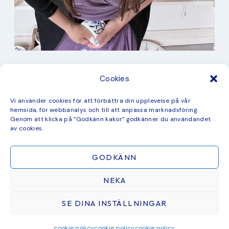
I min studio
Cookies
Keramik
Kurbits
Kurser
Vi använder cookies för att förbättra din upplevelse på vår
Måleri
hemsida, för webbanalys och till att anpassa marknadsföring.
mina favorit recept
Genom att klicka på ”Godkänn kakor” godkänner du användandet
Mönster
av cookies.
ny kollektion
GODKÄNN
NEKA
SE DINA INSTÄLLNINGAR
ÅTERFÖRSÄLJARE & SAMARBETEN
BLOGG
CHECKOUT
COOKIE POLICY
GRATIS MÅLARBILD
© 2026 STUDIO KURBITS · THEME BY
17TH AVENUE
cookie policy
cookie policy
cookie policy