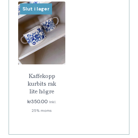
Slut i lager
Kaffekopp
kurbits rak
lite högre
kr
350.00
Inkl.
25% moms