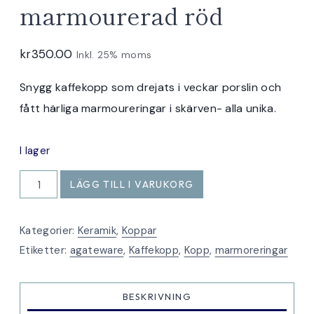
marmourerad röd
kr
350.00
Inkl. 25% moms
Snygg kaffekopp som drejats i veckar porslin och
fått härliga marmoureringar i skärven- alla unika.
I lager
Kaffekopp
LÄGG TILL I VARUKORG
marmourerad
röd
Kategorier:
Keramik
,
Koppar
mängd
Etiketter:
agateware
,
Kaffekopp
,
Kopp
,
marmoreringar
BESKRIVNING