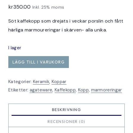
kr
350.00
Inkl. 25% moms
Söt kaffekopp som drejats i veckar porslin och fått
härliga marmoureringar i skärven- alla unika.
I lager
Kaffekopp
LÄGG TILL I VARUKORG
marmourerad
svartvit
Kategorier:
Keramik
,
Koppar
rak
Etiketter:
agateware
,
Kaffekopp
,
Kopp
,
marmoreringar
mängd
BESKRIVNING
RECENSIONER (0)