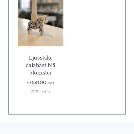
Ljusstake
dalahäst blå
blomster
kr
650.00
Inkl.
25% moms