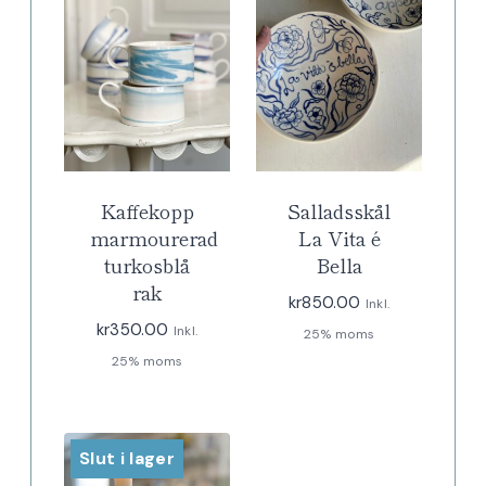
Kaffekopp
Salladsskål
marmourerad
La Vita é
turkosblå
Bella
rak
kr
850.00
Inkl.
kr
350.00
Inkl.
25% moms
25% moms
Slut i lager